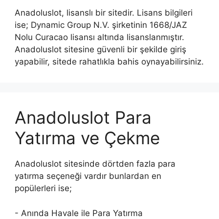
Anadoluslot, lisanslı bir sitedir. Lisans bilgileri
ise; Dynamic Group N.V. şirketinin 1668/JAZ
Nolu Curacao lisansı altında lisanslanmıştır.
Anadoluslot sitesine güvenli bir şekilde giriş
yapabilir, sitede rahatlıkla bahis oynayabilirsiniz.
Anadoluslot Para
Yatırma ve Çekme
Anadoluslot sitesinde dörtden fazla para
yatırma seçeneği vardır bunlardan en
popülerleri ise;
- Anında Havale ile Para Yatırma