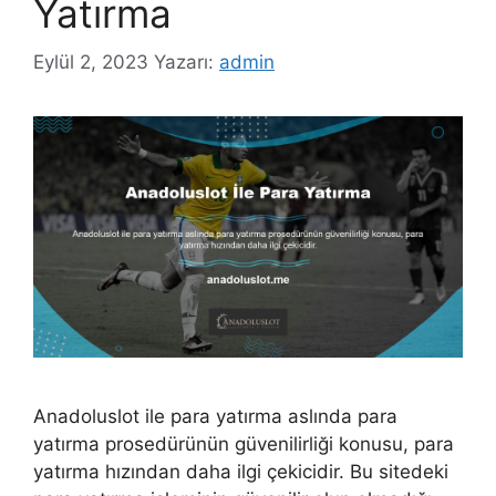
Yatırma
Eylül 2, 2023
Yazarı:
admin
Anadoluslot ile para yatırma aslında para
yatırma prosedürünün güvenilirliği konusu, para
yatırma hızından daha ilgi çekicidir. Bu sitedeki