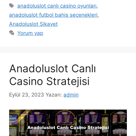
Etiketler
anadoluslot canlı casino oyunları
,
anadoluslot futbol bahis seçenekleri
,
Anadoluslot Şikayet
Yorum yap
Anadoluslot Canlı
Casino Stratejisi
Eylül 23, 2023
Yazarı:
admin