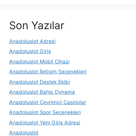
Son Yazılar
Anadoluslot Adresi
Anadoluslot Giriş
Anadoluslot Mobil Cihazı
Anadoluslot İletişim Seçenekleri
Anadoluslot Destek Ekibi
Anadoluslot Bahis Oynama
Anadoluslot Çevrimiçi Casinolar
Anadoluslot Spor Seçenekleri
Anadoluslot Yeni Giriş Adresi
Anadoluslot