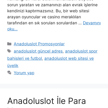
sorun yaratan ve zamanınızı alan evrak işlerine
kendinizi kaptırmazsınız. Bu, bir web sitesi
arayan oyuncular ve casino meraklıları
tarafından en sık sorulan sorulardan …
Devamını
oku…
Kategoriler
Anadoluslot Promosyonlar
Etiketler
anadoluslot güncel adres
,
anadoluslot spor
bahisleri ve futbol
,
anadoluslot web sitesi ve
üyelik
Yorum yap
Anadoluslot İle Para