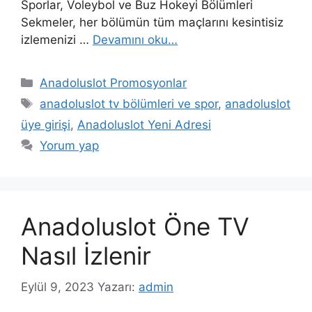
Sporlar, Voleybol ve Buz Hokeyi Bölümleri
Sekmeler, her bölümün tüm maçlarını kesintisiz
izlemenizi …
Devamını oku…
Kategoriler
Anadoluslot Promosyonlar
Etiketler
anadoluslot tv bölümleri ve spor
,
anadoluslot
üye girişi
,
Anadoluslot Yeni Adresi
Yorum yap
Anadoluslot Öne TV
Nasıl İzlenir
Eylül 9, 2023
Yazarı:
admin