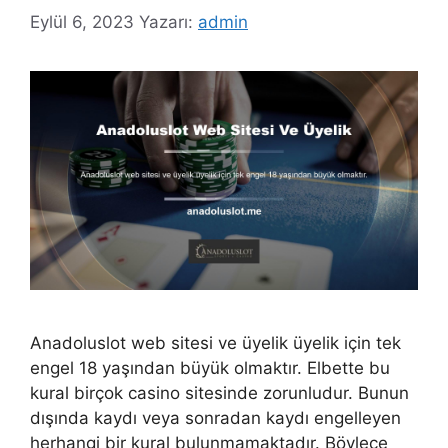
Eylül 6, 2023
Yazarı:
admin
Anadoluslot web sitesi ve üyelik üyelik için tek
engel 18 yaşından büyük olmaktır. Elbette bu
kural birçok casino sitesinde zorunludur. Bunun
dışında kaydı veya sonradan kaydı engelleyen
herhangi bir kural bulunmamaktadır. Böylece