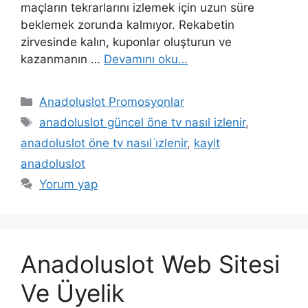
maçların tekrarlarını izlemek için uzun süre
beklemek zorunda kalmıyor. Rekabetin
zirvesinde kalın, kuponlar oluşturun ve
kazanmanın …
Devamını oku…
Kategoriler
Anadoluslot Promosyonlar
Etiketler
anadoluslot güncel öne tv nasıl izlenir
,
anadoluslot öne tv nasıl i̇zlenir
,
kayit
anadoluslot
Yorum yap
Anadoluslot Web Sitesi
Ve Üyelik