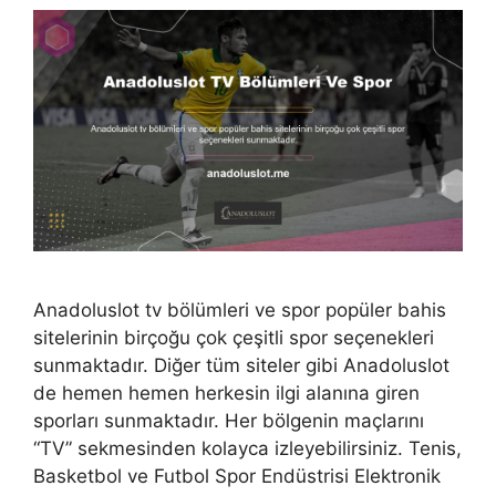
Anadoluslot tv bölümleri ve spor popüler bahis
sitelerinin birçoğu çok çeşitli spor seçenekleri
sunmaktadır. Diğer tüm siteler gibi Anadoluslot
de hemen hemen herkesin ilgi alanına giren
sporları sunmaktadır. Her bölgenin maçlarını
“TV” sekmesinden kolayca izleyebilirsiniz. Tenis,
Basketbol ve Futbol Spor Endüstrisi Elektronik