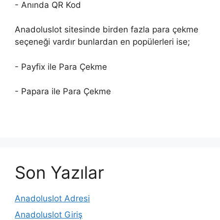
- Anında QR Kod
Anadoluslot sitesinde birden fazla para çekme
seçeneği vardır bunlardan en popülerleri ise;
- Payfix ile Para Çekme
- Papara ile Para Çekme
Son Yazılar
Anadoluslot Adresi
Anadoluslot Giriş