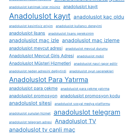
anadoluslot kayit
anadoluslot katılmak i̇ster misiniz
Anadoluslot kayıt
anadoluslot kaç oldu
anadoluslot kesintisiz erişim
anadoluslot kullanıcı deneyimi
anadoluslot lisans
anadoluslot lisans gereksinim
anadoluslot maç izle
anadoluslot maç izleme
anadoluslot mevcut adresi
anadoluslot mevcut durumu
Anadoluslot Mevcut Giriş Adresi
anadoluslot mobil
Anadoluslot Müşteri Hizmetleri
anadoluslot nasıl rapor edilir
anadoluslot neden adresini değiştirdi
anadoluslot oyun seçenekleri
Anadoluslot Para Yatırma
anadoluslot para çekme
anadoluslot para çekme yatırma
anadoluslot promosyon
anadoluslot promosyon kodu
anadoluslot sitesi
anadoluslot sosyal medya platformu
anadoluslot telegram
anadoluslot sunulan hizmet
Anadoluslot TV
anadoluslot telegram adresi
anadoluslot tv canli maç