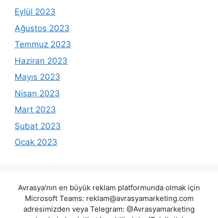
Eylül 2023
Ağustos 2023
Temmuz 2023
Haziran 2023
Mayıs 2023
Nisan 2023
Mart 2023
Şubat 2023
Ocak 2023
Avrasya'nın en büyük reklam platformunda olmak için
Microsoft Teams:
reklam@avrasyamarketing.com
adresimizden veya Telegram: @Avrasyamarketing