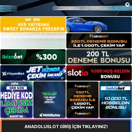
×
ANADOLUSLOT GİRİŞ İÇİN TIKLAYINIZ!