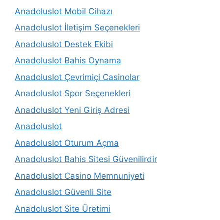
Anadoluslot Mobil Cihazı
Anadoluslot İletişim Seçenekleri
Anadoluslot Destek Ekibi
Anadoluslot Bahis Oynama
Anadoluslot Çevrimiçi Casinolar
Anadoluslot Spor Seçenekleri
Anadoluslot Yeni Giriş Adresi
Anadoluslot
Anadoluslot Oturum Açma
Anadoluslot Bahis Sitesi Güvenilirdir
Anadoluslot Casino Memnuniyeti
Anadoluslot Güvenli Site
Anadoluslot Site Üretimi