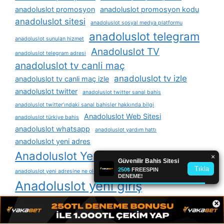
anadoluslot promosyon
anadoluslot promosyon kodu
anadoluslot sitesi
anadoluslot sosyal medya platformu
anadoluslot telegram
anadoluslot sunulan hizmet
Anadoluslot TV
anadoluslot telegram adresi
anadoluslot tv canli maç
anadoluslot tv izle
anadoluslot tv canli maç izle
anadoluslot twitter
anadoluslot twitter sanal bahis
anadoluslot twitter’ındaki sanal bahisler hakkında bilgi
Anadoluslot Web Sitesi
anadoluslot türkiye bahis
anadoluslot whatsapp
anadoluslot yardım hattı
anadoluslot yeni adres
Anadoluslot Yeni Adresi
anadoluslot yeni adresine ne oldu
Anadoluslot yeni giriş
Anadoluslot üyelik
×
anadoluslot zayıf i̇letişim
Anadoluslot Şikayet
anadoluslot şikayetler i̇çin ödeme