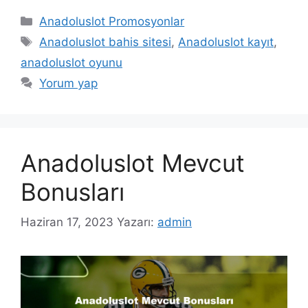
Kategoriler
Anadoluslot Promosyonlar
Etiketler
Anadoluslot bahis sitesi
,
Anadoluslot kayıt
,
anadoluslot oyunu
Yorum yap
Anadoluslot Mevcut
Bonusları
Haziran 17, 2023
Yazarı:
admin