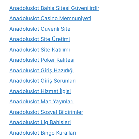
Anadoluslot Bahis Sitesi Güvenilirdir
Anadoluslot Casino Memnuniyeti
Anadoluslot Güvenli Site
Anadoluslot Site Üretimi
Anadoluslot Site Katılımı
Anadoluslot Poker Kalitesi
Anadoluslot Giriş Hazırlığı
Anadoluslot Giriş Sorunları
Anadoluslot Hizmet İlgisi
Anadoluslot Maç Yayınları
Anadoluslot Sosyal Bildirimler
Anadoluslot Lig Bahisleri
Anadoluslot Bingo Kuralları