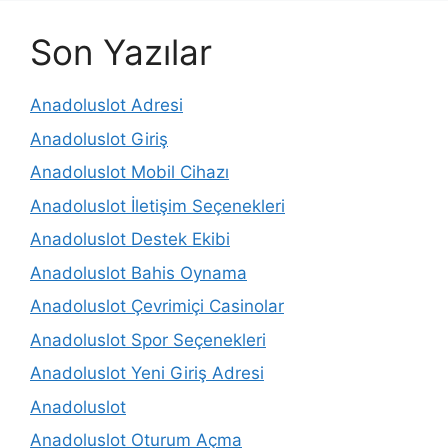
Son Yazılar
Anadoluslot Adresi
Anadoluslot Giriş
Anadoluslot Mobil Cihazı
Anadoluslot İletişim Seçenekleri
Anadoluslot Destek Ekibi
Anadoluslot Bahis Oynama
Anadoluslot Çevrimiçi Casinolar
Anadoluslot Spor Seçenekleri
Anadoluslot Yeni Giriş Adresi
Anadoluslot
Anadoluslot Oturum Açma