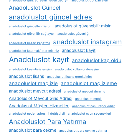
anadoluslot giriş adresim neden değişti
anadoluslot gol bahisleri
Anadoluslot Güncel
anadoluslot güncel adres
anadoluslot güvenebilir misin
anadoluslot güncellenmiş url
anadoluslot güvenilir sağlayıcı
anadoluslot güvenliği
anadoluslot instagram
anadoluslot hesap kapatma
anadoluslot kayit
anadoluslot katılmak i̇ster misiniz
Anadoluslot kayıt
anadoluslot kaç oldu
anadoluslot kesintisiz erişim
anadoluslot kullanıcı deneyimi
anadoluslot lisans
anadoluslot lisans gereksinim
anadoluslot maç izle
anadoluslot maç izleme
anadoluslot mevcut adresi
anadoluslot mevcut durumu
Anadoluslot Mevcut Giriş Adresi
anadoluslot mobil
Anadoluslot Müşteri Hizmetleri
anadoluslot nasıl rapor edilir
anadoluslot neden adresini değiştirdi
anadoluslot oyun seçenekleri
Anadoluslot Para Yatırma
anadoluslot para çekme
anadoluslot para çekme yatırma