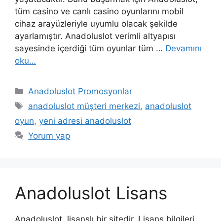
tüm casino ve canlı casino oyunlarını mobil
cihaz arayüzleriyle uyumlu olacak şekilde
ayarlamıştır. Anadoluslot verimli altyapısı
sayesinde içerdiği tüm oyunlar tüm …
Devamını
oku…
Kategoriler
Anadoluslot Promosyonlar
Etiketler
anadoluslot müşteri merkezi
,
anadoluslot
oyun
,
yeni adresi anadoluslot
Yorum yap
Anadoluslot Lisans
Anadoluslot, lisanslı bir sitedir. Lisans bilgileri