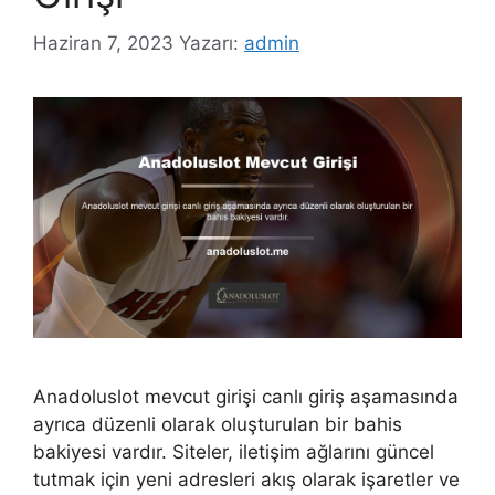
Haziran 7, 2023
Yazarı:
admin
Anadoluslot mevcut girişi canlı giriş aşamasında
ayrıca düzenli olarak oluşturulan bir bahis
bakiyesi vardır. Siteler, iletişim ağlarını güncel
tutmak için yeni adresleri akış olarak işaretler ve