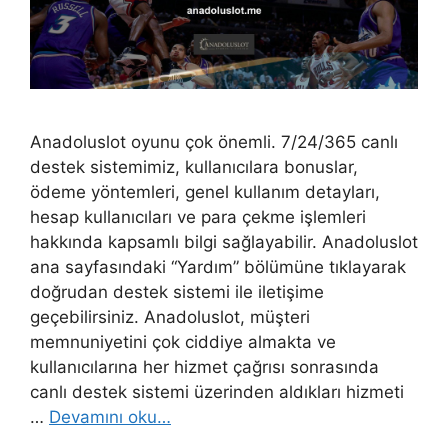
Anadoluslot oyunu çok önemli. 7/24/365 canlı
destek sistemimiz, kullanıcılara bonuslar,
ödeme yöntemleri, genel kullanım detayları,
hesap kullanıcıları ve para çekme işlemleri
hakkında kapsamlı bilgi sağlayabilir. Anadoluslot
ana sayfasındaki “Yardım” bölümüne tıklayarak
doğrudan destek sistemi ile iletişime
geçebilirsiniz. Anadoluslot, müşteri
memnuniyetini çok ciddiye almakta ve
kullanıcılarına her hizmet çağrısı sonrasında
canlı destek sistemi üzerinden aldıkları hizmeti
…
Devamını oku…