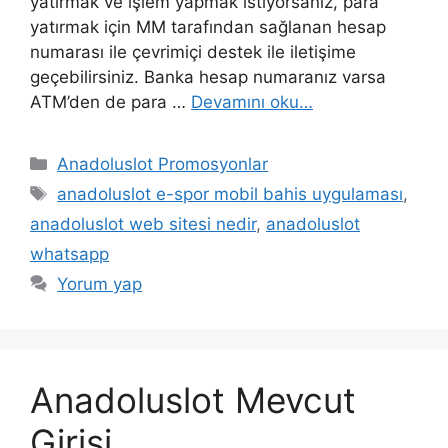
yatırmak ve işlem yapmak istiyorsanız, para
yatırmak için MM tarafından sağlanan hesap
numarası ile çevrimiçi destek ile iletişime
geçebilirsiniz. Banka hesap numaranız varsa
ATM’den de para …
Devamını oku…
Kategoriler
Anadoluslot Promosyonlar
Etiketler
anadoluslot e-spor mobil bahis uygulaması
,
anadoluslot web sitesi nedir
,
anadoluslot
whatsapp
Yorum yap
Anadoluslot Mevcut
Girişi