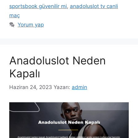
sportsbook güvenilir mi
,
anadoluslot tv canli
maç
Yorum yap
Anadoluslot Neden
Kapalı
Haziran 24, 2023
Yazarı:
admin