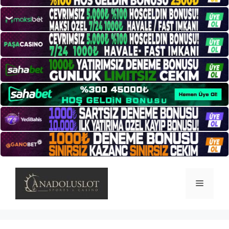
İçeriğe
atla
Menü