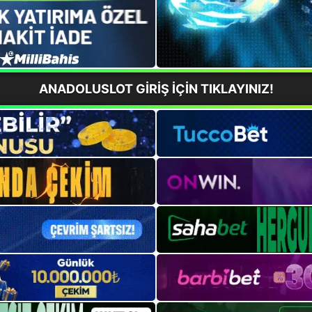
ANADOLUSLOT GİRİŞ İÇİN TIKLAYINIZ!