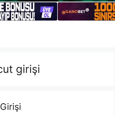
t girişi
irişi