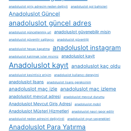
anadoluslot giriş adresim neden değişti
anadoluslot gol bahisleri
Anadoluslot Güncel
anadoluslot güncel adres
anadoluslot güvenebilir misin
anadoluslot güncellenmiş url
anadoluslot güvenilir sağlayıcı
anadoluslot güvenliği
anadoluslot instagram
anadoluslot hesap kapatma
anadoluslot kayit
anadoluslot katılmak i̇ster misiniz
Anadoluslot kayıt
anadoluslot kaç oldu
anadoluslot kesintisiz erişim
anadoluslot kullanıcı deneyimi
anadoluslot lisans
anadoluslot lisans gereksinim
anadoluslot maç izle
anadoluslot maç izleme
anadoluslot mevcut adresi
anadoluslot mevcut durumu
Anadoluslot Mevcut Giriş Adresi
anadoluslot mobil
Anadoluslot Müşteri Hizmetleri
anadoluslot nasıl rapor edilir
anadoluslot neden adresini değiştirdi
anadoluslot oyun seçenekleri
Anadoluslot Para Yatırma