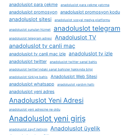
anadoluslot para çekme
anadoluslot para çekme yatırma
anadoluslot promosyon
anadoluslot promosyon kodu
anadoluslot sitesi
anadoluslot sosyal medya platformu
anadoluslot telegram
anadoluslot sunulan hizmet
Anadoluslot TV
anadoluslot telegram adresi
anadoluslot tv canli maç
anadoluslot tv izle
anadoluslot tv canli maç izle
anadoluslot twitter
anadoluslot twitter sanal bahis
anadoluslot twitter’ındaki sanal bahisler hakkında bilgi
Anadoluslot Web Sitesi
anadoluslot türkiye bahis
anadoluslot whatsapp
anadoluslot yardım hattı
anadoluslot yeni adres
Anadoluslot Yeni Adresi
anadoluslot yeni adresine ne oldu
Anadoluslot yeni giriş
Anadoluslot üyelik
anadoluslot zayıf i̇letişim