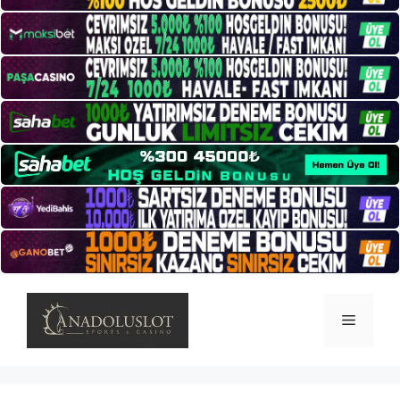
İçeriğe
atla
Menü