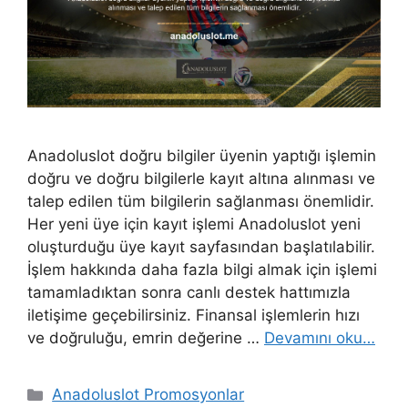
Anadoluslot doğru bilgiler üyenin yaptığı işlemin
doğru ve doğru bilgilerle kayıt altına alınması ve
talep edilen tüm bilgilerin sağlanması önemlidir.
Her yeni üye için kayıt işlemi Anadoluslot yeni
oluşturduğu üye kayıt sayfasından başlatılabilir.
İşlem hakkında daha fazla bilgi almak için işlemi
tamamladıktan sonra canlı destek hattımızla
iletişime geçebilirsiniz. Finansal işlemlerin hızı
ve doğruluğu, emrin değerine …
Devamını oku…
Kategoriler
Anadoluslot Promosyonlar