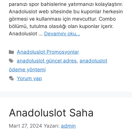
paranızı spor bahislerine yatırmanızı kolaylaştırır.
Anadoluslot web sitesinde bu kuponlar herkesin
görmesi ve kullanması için mevcuttur. Combo
bölümü, tutulma olasılığı olan kuponlar içerir.
Anadoluslot …
Devamını oku…
Kategoriler
Anadoluslot Promosyonlar
Etiketler
anadoluslot güncel adres
,
anadoluslot
ödeme yöntemi
Yorum yap
Anadoluslot Saha
Mart 27, 2024
Yazarı:
admin