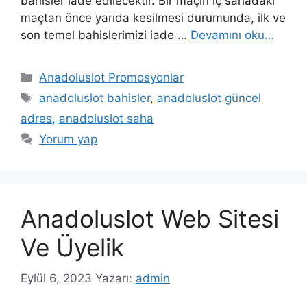
bahisler iade edilecektir. Bir maçın iç sahadaki
maçtan önce yarıda kesilmesi durumunda, ilk ve
son temel bahislerimizi iade …
Devamını oku…
Kategoriler
Anadoluslot Promosyonlar
Etiketler
anadoluslot bahisler
,
anadoluslot güncel
adres
,
anadoluslot saha
Yorum yap
Anadoluslot Web Sitesi
Ve Üyelik
Eylül 6, 2023
Yazarı:
admin