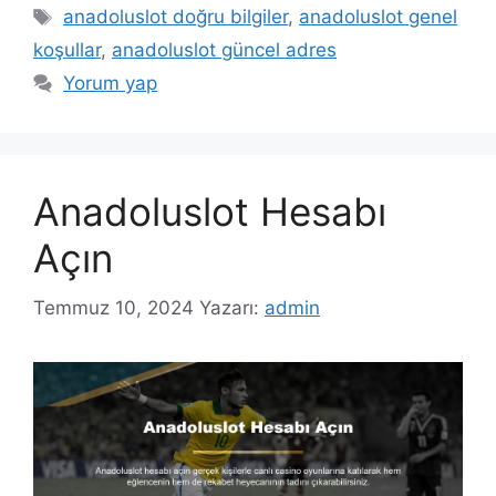
Etiketler
anadoluslot doğru bilgiler
,
anadoluslot genel
koşullar
,
anadoluslot güncel adres
Yorum yap
Anadoluslot Hesabı
Açın
Temmuz 10, 2024
Yazarı:
admin