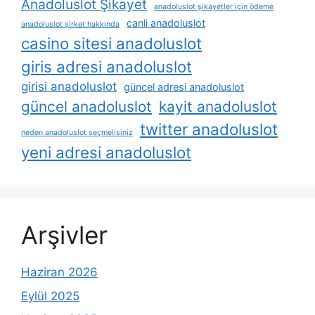
Anadoluslot Şikayet
anadoluslot şikayetler i̇çin ödeme
canli anadoluslot
anadoluslot şirket hakkında
casino sitesi anadoluslot
giris adresi anadoluslot
girisi anadoluslot
güncel adresi anadoluslot
güncel anadoluslot
kayit anadoluslot
twitter anadoluslot
neden anadoluslot seçmelisiniz
yeni adresi anadoluslot
Arşivler
Haziran 2026
Eylül 2025