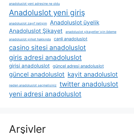
anadoluslot yeni adresine ne oldu
Anadoluslot yeni giriş
Anadoluslot üyelik
anadoluslot zayıf i̇letişim
Anadoluslot Şikayet
anadoluslot şikayetler i̇çin ödeme
canli anadoluslot
anadoluslot şirket hakkında
casino sitesi anadoluslot
giris adresi anadoluslot
girisi anadoluslot
güncel adresi anadoluslot
güncel anadoluslot
kayit anadoluslot
twitter anadoluslot
neden anadoluslot seçmelisiniz
yeni adresi anadoluslot
Arşivler