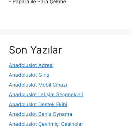
- Papara ile Para Çekme
Son Yazılar
Anadoluslot Adresi
Anadoluslot Giriş
Anadoluslot Mobil Cihazı
Anadoluslot İletişim Seçenekleri
Anadoluslot Destek Ekibi
Anadoluslot Bahis Oynama
Anadoluslot Çevrimiçi Casinolar