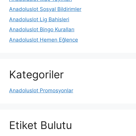
Anadoluslot Sosyal Bildirimler
Anadoluslot Lig Bahisleri
Anadoluslot Bingo Kuralları
Anadoluslot Hemen Eğlence
Kategoriler
Anadoluslot Promosyonlar
Etiket Bulutu