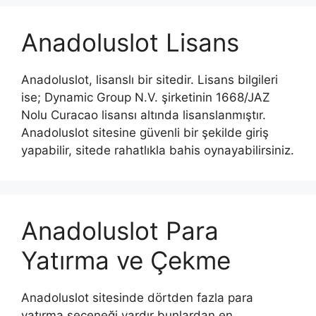
Anadoluslot Lisans
Anadoluslot, lisanslı bir sitedir. Lisans bilgileri
ise; Dynamic Group N.V. şirketinin 1668/JAZ
Nolu Curacao lisansı altında lisanslanmıştır.
Anadoluslot sitesine güvenli bir şekilde giriş
yapabilir, sitede rahatlıkla bahis oynayabilirsiniz.
Anadoluslot Para
Yatırma ve Çekme
Anadoluslot sitesinde dörtden fazla para
yatırma seçeneği vardır bunlardan en