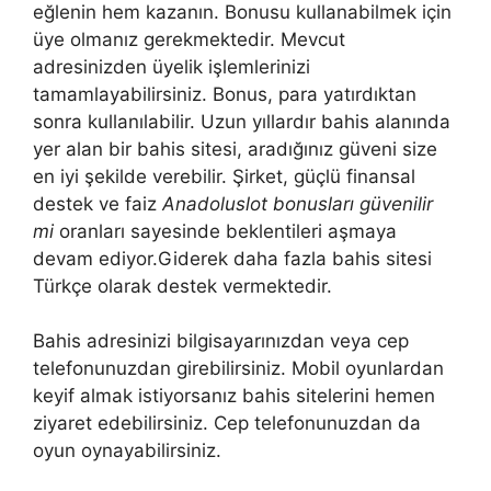
eğlenin hem kazanın. Bonusu kullanabilmek için
üye olmanız gerekmektedir. Mevcut
adresinizden üyelik işlemlerinizi
tamamlayabilirsiniz. Bonus, para yatırdıktan
sonra kullanılabilir. Uzun yıllardır bahis alanında
yer alan bir bahis sitesi, aradığınız güveni size
en iyi şekilde verebilir. Şirket, güçlü finansal
destek ve faiz
Anadoluslot bonusları güvenilir
mi
oranları sayesinde beklentileri aşmaya
devam ediyor.Giderek daha fazla bahis sitesi
Türkçe olarak destek vermektedir.
Bahis adresinizi bilgisayarınızdan veya cep
telefonunuzdan girebilirsiniz. Mobil oyunlardan
keyif almak istiyorsanız bahis sitelerini hemen
ziyaret edebilirsiniz. Cep telefonunuzdan da
oyun oynayabilirsiniz.