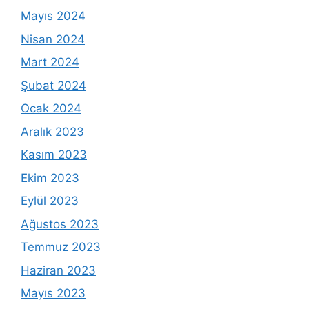
Mayıs 2024
Nisan 2024
Mart 2024
Şubat 2024
Ocak 2024
Aralık 2023
Kasım 2023
Ekim 2023
Eylül 2023
Ağustos 2023
Temmuz 2023
Haziran 2023
Mayıs 2023