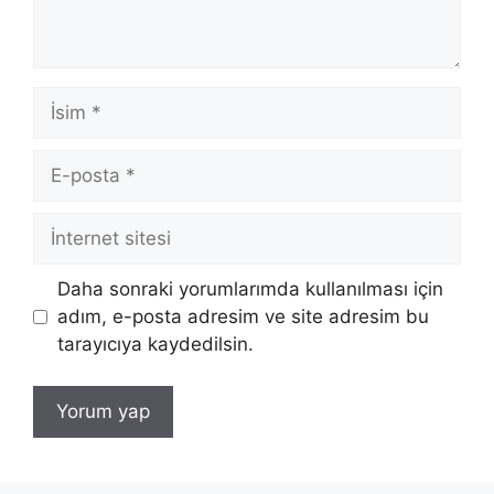
İsim
E-
posta
İnternet
sitesi
Daha sonraki yorumlarımda kullanılması için
adım, e-posta adresim ve site adresim bu
tarayıcıya kaydedilsin.