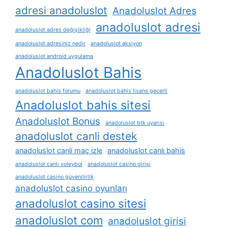
adresi anadoluslot
Anadoluslot Adres
anadoluslot adresi
anadoluslot adres değişikliği
anadoluslot adresiniz nedir
anadoluslot aksiyon
anadoluslot android uygulama
Anadoluslot Bahis
anadoluslot bahis forumu
anadoluslot bahis lisans geçerli
Anadoluslot bahis sitesi
Anadoluslot Bonus
anadoluslot btk uyarısı
anadoluslot canli destek
anadoluslot canli maç izle
anadoluslot canlı bahis
anadoluslot canlı voleybol
anadoluslot casino girişi
anadoluslot casino güvenilirlik
anadoluslot casino oyunları
anadoluslot casino sitesi
anadoluslot com
anadoluslot girisi