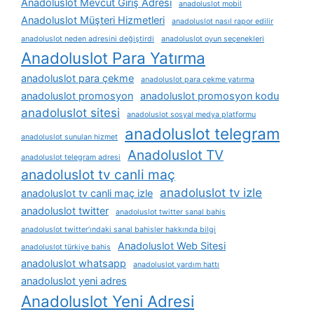
Anadoluslot Mevcut Giriş Adresi
anadoluslot mobil
Anadoluslot Müşteri Hizmetleri
anadoluslot nasıl rapor edilir
anadoluslot neden adresini değiştirdi
anadoluslot oyun seçenekleri
Anadoluslot Para Yatırma
anadoluslot para çekme
anadoluslot para çekme yatırma
anadoluslot promosyon
anadoluslot promosyon kodu
anadoluslot sitesi
anadoluslot sosyal medya platformu
anadoluslot telegram
anadoluslot sunulan hizmet
Anadoluslot TV
anadoluslot telegram adresi
anadoluslot tv canli maç
anadoluslot tv izle
anadoluslot tv canli maç izle
anadoluslot twitter
anadoluslot twitter sanal bahis
anadoluslot twitter’ındaki sanal bahisler hakkında bilgi
Anadoluslot Web Sitesi
anadoluslot türkiye bahis
anadoluslot whatsapp
anadoluslot yardım hattı
anadoluslot yeni adres
Anadoluslot Yeni Adresi