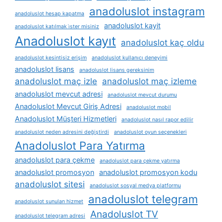
anadoluslot instagram
anadoluslot hesap kapatma
anadoluslot kayit
anadoluslot katılmak i̇ster misiniz
Anadoluslot kayıt
anadoluslot kaç oldu
anadoluslot kesintisiz erişim
anadoluslot kullanıcı deneyimi
anadoluslot lisans
anadoluslot lisans gereksinim
anadoluslot maç izle
anadoluslot maç izleme
anadoluslot mevcut adresi
anadoluslot mevcut durumu
Anadoluslot Mevcut Giriş Adresi
anadoluslot mobil
Anadoluslot Müşteri Hizmetleri
anadoluslot nasıl rapor edilir
anadoluslot neden adresini değiştirdi
anadoluslot oyun seçenekleri
Anadoluslot Para Yatırma
anadoluslot para çekme
anadoluslot para çekme yatırma
anadoluslot promosyon
anadoluslot promosyon kodu
anadoluslot sitesi
anadoluslot sosyal medya platformu
anadoluslot telegram
anadoluslot sunulan hizmet
Anadoluslot TV
anadoluslot telegram adresi