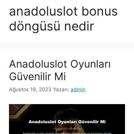
anadoluslot bonus
döngüsü nedir
Anadoluslot Oyunları
Güvenilir Mi
Ağustos 19, 2023
Yazarı:
admin