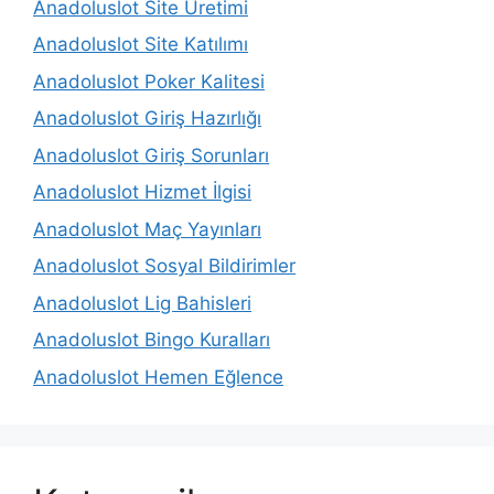
Anadoluslot Site Üretimi
Anadoluslot Site Katılımı
Anadoluslot Poker Kalitesi
Anadoluslot Giriş Hazırlığı
Anadoluslot Giriş Sorunları
Anadoluslot Hizmet İlgisi
Anadoluslot Maç Yayınları
Anadoluslot Sosyal Bildirimler
Anadoluslot Lig Bahisleri
Anadoluslot Bingo Kuralları
Anadoluslot Hemen Eğlence