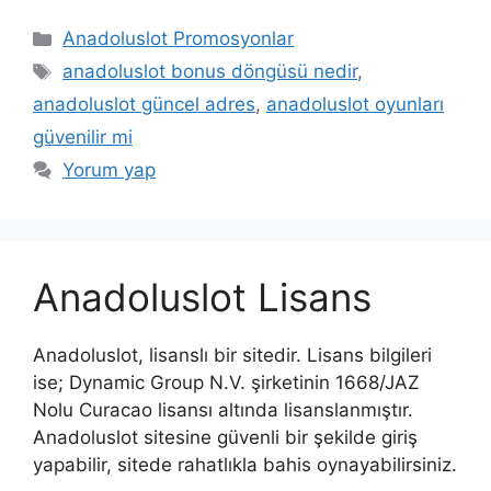
Kategoriler
Anadoluslot Promosyonlar
Etiketler
anadoluslot bonus döngüsü nedir
,
anadoluslot güncel adres
,
anadoluslot oyunları
güvenilir mi
Yorum yap
Anadoluslot Lisans
Anadoluslot, lisanslı bir sitedir. Lisans bilgileri
ise; Dynamic Group N.V. şirketinin 1668/JAZ
Nolu Curacao lisansı altında lisanslanmıştır.
Anadoluslot sitesine güvenli bir şekilde giriş
yapabilir, sitede rahatlıkla bahis oynayabilirsiniz.