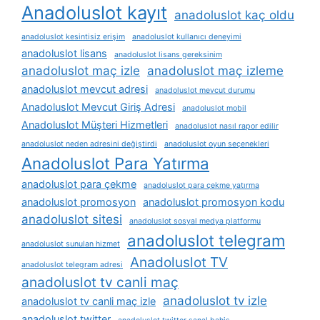
Anadoluslot kayıt
anadoluslot kaç oldu
anadoluslot kesintisiz erişim
anadoluslot kullanıcı deneyimi
anadoluslot lisans
anadoluslot lisans gereksinim
anadoluslot maç izle
anadoluslot maç izleme
anadoluslot mevcut adresi
anadoluslot mevcut durumu
Anadoluslot Mevcut Giriş Adresi
anadoluslot mobil
Anadoluslot Müşteri Hizmetleri
anadoluslot nasıl rapor edilir
anadoluslot neden adresini değiştirdi
anadoluslot oyun seçenekleri
Anadoluslot Para Yatırma
anadoluslot para çekme
anadoluslot para çekme yatırma
anadoluslot promosyon
anadoluslot promosyon kodu
anadoluslot sitesi
anadoluslot sosyal medya platformu
anadoluslot telegram
anadoluslot sunulan hizmet
Anadoluslot TV
anadoluslot telegram adresi
anadoluslot tv canli maç
anadoluslot tv izle
anadoluslot tv canli maç izle
anadoluslot twitter