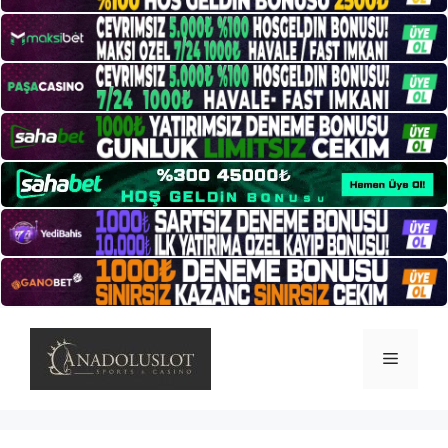
İçeriğe
atla
Menü