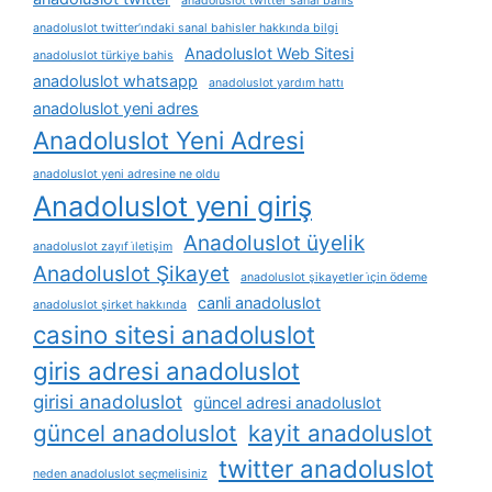
anadoluslot twitter sanal bahis
anadoluslot twitter’ındaki sanal bahisler hakkında bilgi
Anadoluslot Web Sitesi
anadoluslot türkiye bahis
anadoluslot whatsapp
anadoluslot yardım hattı
anadoluslot yeni adres
Anadoluslot Yeni Adresi
anadoluslot yeni adresine ne oldu
Anadoluslot yeni giriş
Anadoluslot üyelik
anadoluslot zayıf i̇letişim
Anadoluslot Şikayet
anadoluslot şikayetler i̇çin ödeme
canli anadoluslot
anadoluslot şirket hakkında
casino sitesi anadoluslot
giris adresi anadoluslot
girisi anadoluslot
güncel adresi anadoluslot
güncel anadoluslot
kayit anadoluslot
twitter anadoluslot
neden anadoluslot seçmelisiniz