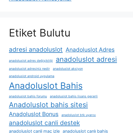
Etiket Bulutu
adresi anadoluslot
Anadoluslot Adres
anadoluslot adresi
anadoluslot adres değişikliği
anadoluslot adresiniz nedir
anadoluslot aksiyon
anadoluslot android uygulama
Anadoluslot Bahis
anadoluslot bahis forumu
anadoluslot bahis lisans geçerli
Anadoluslot bahis sitesi
Anadoluslot Bonus
anadoluslot btk uyarısı
anadoluslot canli destek
anadoluslot canli maç izle
anadoluslot canlı bahis