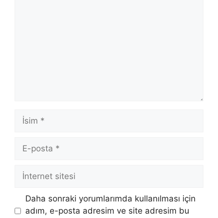
İsim
E-
posta
İnternet
sitesi
Daha sonraki yorumlarımda kullanılması için
adım, e-posta adresim ve site adresim bu