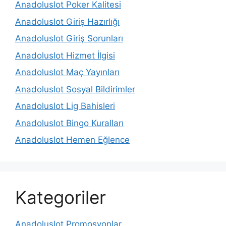
Anadoluslot Poker Kalitesi
Anadoluslot Giriş Hazırlığı
Anadoluslot Giriş Sorunları
Anadoluslot Hizmet İlgisi
Anadoluslot Maç Yayınları
Anadoluslot Sosyal Bildirimler
Anadoluslot Lig Bahisleri
Anadoluslot Bingo Kuralları
Anadoluslot Hemen Eğlence
Kategoriler
Anadoluslot Promosyonlar