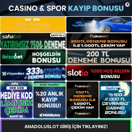
×
ANADOLUSLOT GİRİŞ İÇİN TIKLAYINIZ!