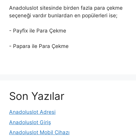
Anadoluslot sitesinde birden fazla para çekme
seçeneği vardır bunlardan en popülerleri ise;
- Payfix ile Para Çekme
- Papara ile Para Çekme
Son Yazılar
Anadoluslot Adresi
Anadoluslot Giriş
Anadoluslot Mobil Cihazı