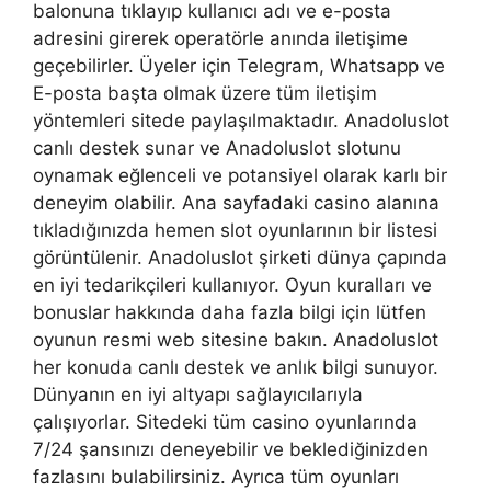
balonuna tıklayıp kullanıcı adı ve e-posta
adresini girerek operatörle anında iletişime
geçebilirler. Üyeler için Telegram, Whatsapp ve
E-posta başta olmak üzere tüm iletişim
yöntemleri sitede paylaşılmaktadır. Anadoluslot
canlı destek sunar ve Anadoluslot slotunu
oynamak eğlenceli ve potansiyel olarak karlı bir
deneyim olabilir. Ana sayfadaki casino alanına
tıkladığınızda hemen slot oyunlarının bir listesi
görüntülenir. Anadoluslot şirketi dünya çapında
en iyi tedarikçileri kullanıyor. Oyun kuralları ve
bonuslar hakkında daha fazla bilgi için lütfen
oyunun resmi web sitesine bakın. Anadoluslot
her konuda canlı destek ve anlık bilgi sunuyor.
Dünyanın en iyi altyapı sağlayıcılarıyla
çalışıyorlar. Sitedeki tüm casino oyunlarında
7/24 şansınızı deneyebilir ve beklediğinizden
fazlasını bulabilirsiniz. Ayrıca tüm oyunları