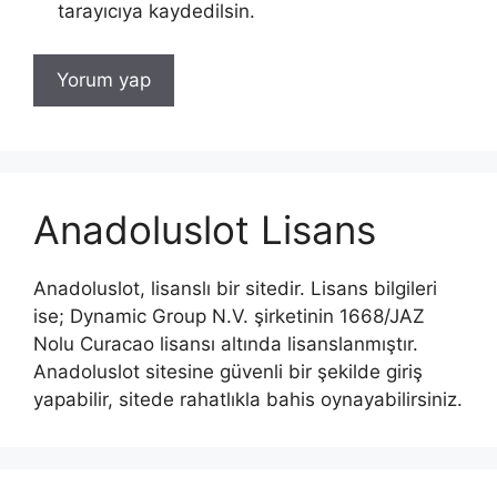
tarayıcıya kaydedilsin.
Anadoluslot Lisans
Anadoluslot, lisanslı bir sitedir. Lisans bilgileri
ise; Dynamic Group N.V. şirketinin 1668/JAZ
Nolu Curacao lisansı altında lisanslanmıştır.
Anadoluslot sitesine güvenli bir şekilde giriş
yapabilir, sitede rahatlıkla bahis oynayabilirsiniz.