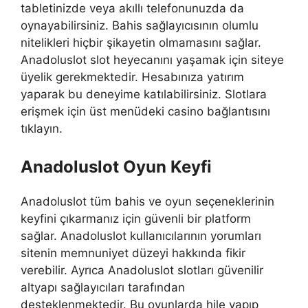
tabletinizde veya akıllı telefonunuzda da
oynayabilirsiniz. Bahis sağlayıcısının olumlu
nitelikleri hiçbir şikayetin olmamasını sağlar.
Anadoluslot slot heyecanını yaşamak için siteye
üyelik gerekmektedir. Hesabınıza yatırım
yaparak bu deneyime katılabilirsiniz. Slotlara
erişmek için üst menüdeki casino bağlantısını
tıklayın.
Anadoluslot Oyun Keyfi
Anadoluslot tüm bahis ve oyun seçeneklerinin
keyfini çıkarmanız için güvenli bir platform
sağlar. Anadoluslot kullanıcılarının yorumları
sitenin memnuniyet düzeyi hakkında fikir
verebilir. Ayrıca Anadoluslot slotları güvenilir
altyapı sağlayıcıları tarafından
desteklenmektedir. Bu oyunlarda hile yapıp