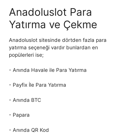
Anadoluslot Para
Yatırma ve Çekme
Anadoluslot sitesinde dörtden fazla para
yatırma seçeneği vardır bunlardan en
popülerleri ise;
- Anında Havale ile Para Yatırma
- Payfix İle Para Yatırma
- Anında BTC
- Papara
- Anında QR Kod