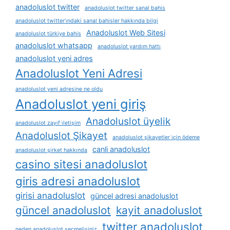
anadoluslot twitter
anadoluslot twitter sanal bahis
anadoluslot twitter’ındaki sanal bahisler hakkında bilgi
Anadoluslot Web Sitesi
anadoluslot türkiye bahis
anadoluslot whatsapp
anadoluslot yardım hattı
anadoluslot yeni adres
Anadoluslot Yeni Adresi
anadoluslot yeni adresine ne oldu
Anadoluslot yeni giriş
Anadoluslot üyelik
anadoluslot zayıf i̇letişim
Anadoluslot Şikayet
anadoluslot şikayetler i̇çin ödeme
canli anadoluslot
anadoluslot şirket hakkında
casino sitesi anadoluslot
giris adresi anadoluslot
girisi anadoluslot
güncel adresi anadoluslot
güncel anadoluslot
kayit anadoluslot
twitter anadoluslot
neden anadoluslot seçmelisiniz