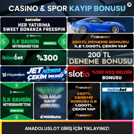
×
ANADOLUSLOT GİRİŞ İÇİN TIKLAYINIZ!