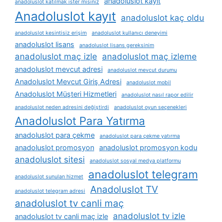
anadoluslot kayit
anadoluslot katılmak i̇ster misiniz
Anadoluslot kayıt
anadoluslot kaç oldu
anadoluslot kesintisiz erişim
anadoluslot kullanıcı deneyimi
anadoluslot lisans
anadoluslot lisans gereksinim
anadoluslot maç izle
anadoluslot maç izleme
anadoluslot mevcut adresi
anadoluslot mevcut durumu
Anadoluslot Mevcut Giriş Adresi
anadoluslot mobil
Anadoluslot Müşteri Hizmetleri
anadoluslot nasıl rapor edilir
anadoluslot neden adresini değiştirdi
anadoluslot oyun seçenekleri
Anadoluslot Para Yatırma
anadoluslot para çekme
anadoluslot para çekme yatırma
anadoluslot promosyon
anadoluslot promosyon kodu
anadoluslot sitesi
anadoluslot sosyal medya platformu
anadoluslot telegram
anadoluslot sunulan hizmet
Anadoluslot TV
anadoluslot telegram adresi
anadoluslot tv canli maç
anadoluslot tv izle
anadoluslot tv canli maç izle