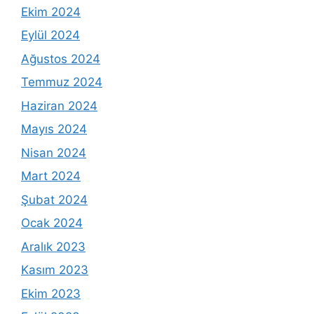
Ekim 2024
Eylül 2024
Ağustos 2024
Temmuz 2024
Haziran 2024
Mayıs 2024
Nisan 2024
Mart 2024
Şubat 2024
Ocak 2024
Aralık 2023
Kasım 2023
Ekim 2023