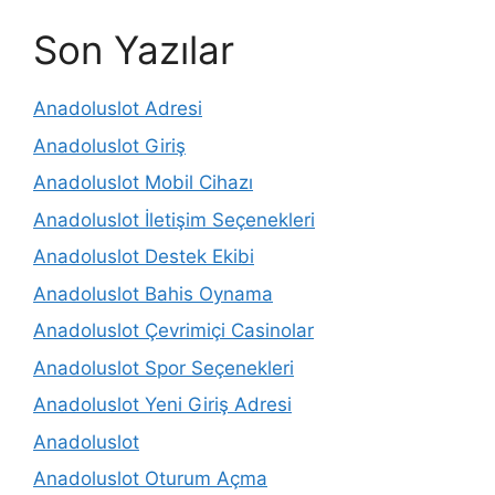
Son Yazılar
Anadoluslot Adresi
Anadoluslot Giriş
Anadoluslot Mobil Cihazı
Anadoluslot İletişim Seçenekleri
Anadoluslot Destek Ekibi
Anadoluslot Bahis Oynama
Anadoluslot Çevrimiçi Casinolar
Anadoluslot Spor Seçenekleri
Anadoluslot Yeni Giriş Adresi
Anadoluslot
Anadoluslot Oturum Açma