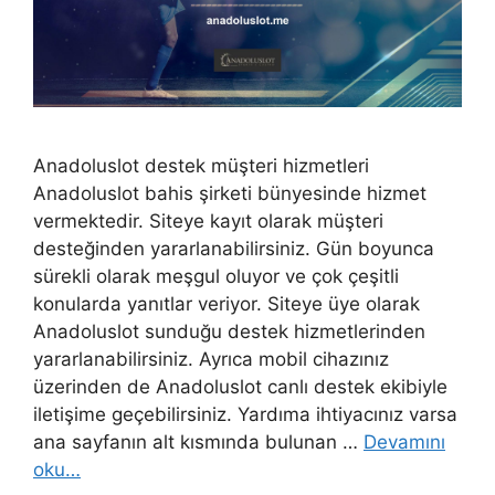
Anadoluslot destek müşteri hizmetleri
Anadoluslot bahis şirketi bünyesinde hizmet
vermektedir. Siteye kayıt olarak müşteri
desteğinden yararlanabilirsiniz. Gün boyunca
sürekli olarak meşgul oluyor ve çok çeşitli
konularda yanıtlar veriyor. Siteye üye olarak
Anadoluslot sunduğu destek hizmetlerinden
yararlanabilirsiniz. Ayrıca mobil cihazınız
üzerinden de Anadoluslot canlı destek ekibiyle
iletişime geçebilirsiniz. Yardıma ihtiyacınız varsa
ana sayfanın alt kısmında bulunan …
Devamını
oku…