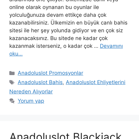
online olarak oynanan bu oyunlar ile
yolculuğunuza devam ettikçe daha çok
kazanabilirsiniz. Ülkemizin en büyük canlı bahis
sitesi ile her şey yolunda gidiyor ve en çok siz
kazanacaksınız. Bu sitede ne kadar çok
kazanmak isterseniz, o kadar çok …
Devamını
oku…
Kategoriler
Anadoluslot Promosyonlar
Etiketler
Anadoluslot Bahis
,
Anadoluslot Ehliyetlerini
Nereden Alıyorlar
Yorum yap
Anadoluslot Blackjack