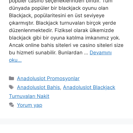
popüler casino seçeneklerinden biridir. Tüm
dünyada popüler bir blackjack oyunu olan
Blackjack, popülaritesini en üst seviyeye
çıkarmıştır. Blackjack turnuvaları birçok yerde
düzenlenmektedir. Fiziksel olarak ülkemizde
blackjack gibi bir oyuna katılma imkanımız yok.
Ancak online bahis siteleri ve casino siteleri size
bu hizmeti sunabilir. Bunlardan …
Devamını
oku…
Kategoriler
Anadoluslot Promosyonlar
Etiketler
Anadoluslot Bahis
,
Anadoluslot Blackjack
Turnuvaları Nakit
Yorum yap