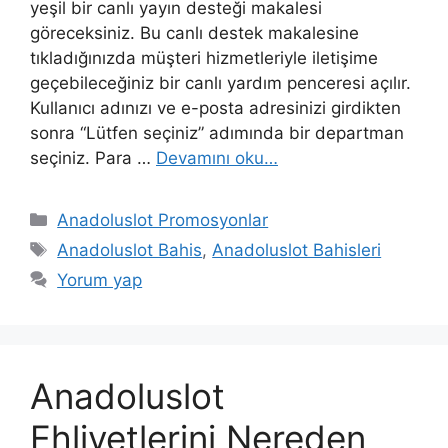
yeşil bir canlı yayın desteği makalesi
göreceksiniz. Bu canlı destek makalesine
tıkladığınızda müşteri hizmetleriyle iletişime
geçebileceğiniz bir canlı yardım penceresi açılır.
Kullanıcı adınızı ve e-posta adresinizi girdikten
sonra “Lütfen seçiniz” adımında bir departman
seçiniz. Para …
Devamını oku…
Kategoriler
Anadoluslot Promosyonlar
Etiketler
Anadoluslot Bahis
,
Anadoluslot Bahisleri
Yorum yap
Anadoluslot
Ehliyetlerini Nereden