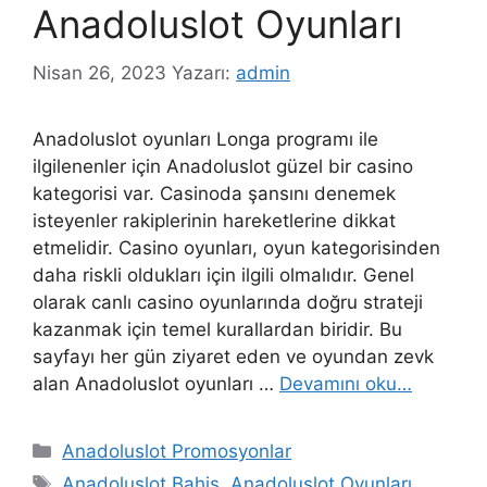
Anadoluslot Oyunları
Nisan 26, 2023
Yazarı:
admin
Anadoluslot oyunları Longa programı ile
ilgilenenler için Anadoluslot güzel bir casino
kategorisi var. Casinoda şansını denemek
isteyenler rakiplerinin hareketlerine dikkat
etmelidir. Casino oyunları, oyun kategorisinden
daha riskli oldukları için ilgili olmalıdır. Genel
olarak canlı casino oyunlarında doğru strateji
kazanmak için temel kurallardan biridir. Bu
sayfayı her gün ziyaret eden ve oyundan zevk
alan Anadoluslot oyunları …
Devamını oku…
Kategoriler
Anadoluslot Promosyonlar
Etiketler
Anadoluslot Bahis
,
Anadoluslot Oyunları