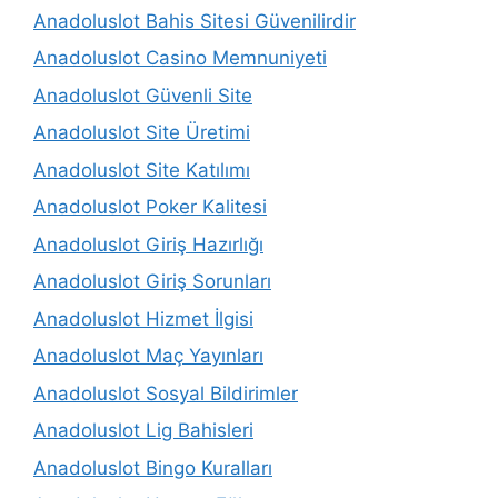
Anadoluslot Bahis Sitesi Güvenilirdir
Anadoluslot Casino Memnuniyeti
Anadoluslot Güvenli Site
Anadoluslot Site Üretimi
Anadoluslot Site Katılımı
Anadoluslot Poker Kalitesi
Anadoluslot Giriş Hazırlığı
Anadoluslot Giriş Sorunları
Anadoluslot Hizmet İlgisi
Anadoluslot Maç Yayınları
Anadoluslot Sosyal Bildirimler
Anadoluslot Lig Bahisleri
Anadoluslot Bingo Kuralları