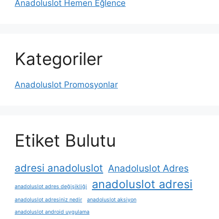
Anadoluslot Hemen Eğlence
Kategoriler
Anadoluslot Promosyonlar
Etiket Bulutu
adresi anadoluslot
Anadoluslot Adres
anadoluslot adresi
anadoluslot adres değişikliği
anadoluslot adresiniz nedir
anadoluslot aksiyon
anadoluslot android uygulama