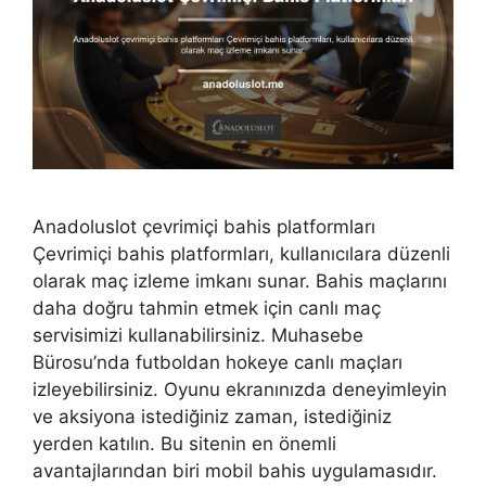
Anadoluslot çevrimiçi bahis platformları
Çevrimiçi bahis platformları, kullanıcılara düzenli
olarak maç izleme imkanı sunar. Bahis maçlarını
daha doğru tahmin etmek için canlı maç
servisimizi kullanabilirsiniz. Muhasebe
Bürosu’nda futboldan hokeye canlı maçları
izleyebilirsiniz. Oyunu ekranınızda deneyimleyin
ve aksiyona istediğiniz zaman, istediğiniz
yerden katılın. Bu sitenin en önemli
avantajlarından biri mobil bahis uygulamasıdır.