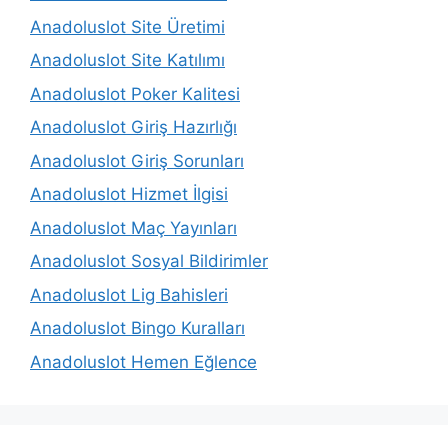
Anadoluslot Site Üretimi
Anadoluslot Site Katılımı
Anadoluslot Poker Kalitesi
Anadoluslot Giriş Hazırlığı
Anadoluslot Giriş Sorunları
Anadoluslot Hizmet İlgisi
Anadoluslot Maç Yayınları
Anadoluslot Sosyal Bildirimler
Anadoluslot Lig Bahisleri
Anadoluslot Bingo Kuralları
Anadoluslot Hemen Eğlence