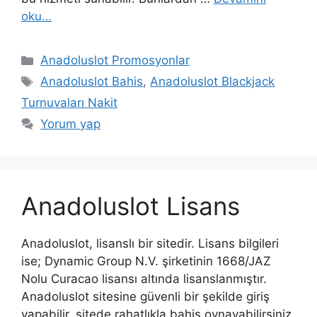
oku…
Kategoriler
Anadoluslot Promosyonlar
Etiketler
Anadoluslot Bahis
,
Anadoluslot Blackjack
Turnuvaları Nakit
Yorum yap
Anadoluslot Lisans
Anadoluslot, lisanslı bir sitedir. Lisans bilgileri
ise; Dynamic Group N.V. şirketinin 1668/JAZ
Nolu Curacao lisansı altında lisanslanmıştır.
Anadoluslot sitesine güvenli bir şekilde giriş
yapabilir, sitede rahatlıkla bahis oynayabilirsiniz.