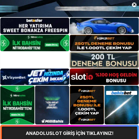
×
ANADOLUSLOT GİRİŞ İÇİN TIKLAYINIZ!