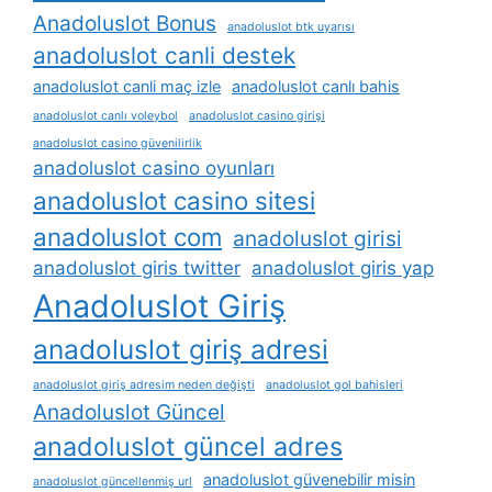
Anadoluslot Bonus
anadoluslot btk uyarısı
anadoluslot canli destek
anadoluslot canli maç izle
anadoluslot canlı bahis
anadoluslot canlı voleybol
anadoluslot casino girişi
anadoluslot casino güvenilirlik
anadoluslot casino oyunları
anadoluslot casino sitesi
anadoluslot com
anadoluslot girisi
anadoluslot giris twitter
anadoluslot giris yap
Anadoluslot Giriş
anadoluslot giriş adresi
anadoluslot giriş adresim neden değişti
anadoluslot gol bahisleri
Anadoluslot Güncel
anadoluslot güncel adres
anadoluslot güvenebilir misin
anadoluslot güncellenmiş url