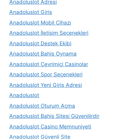
Anadoluslot Adresi
Anadoluslot Giriş
Anadoluslot Mobil Cihazı
Anadoluslot İletişim Seçenekleri
Anadoluslot Destek Ekibi
Anadoluslot Bahis Oynama
Anadoluslot Çevrimiçi Casinolar
Anadoluslot Spor Seçenekleri
Anadoluslot Yeni Giriş Adresi
Anadoluslot
Anadoluslot Oturum Açma
Anadoluslot Bahis Sitesi Güvenilirdir
Anadoluslot Casino Memnuniyeti
Anadoluslot Güvenli Site