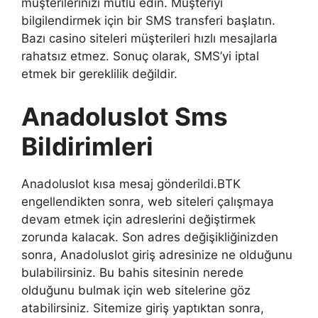
müşterilerinizi mutlu edin. Müşteriyi
bilgilendirmek için bir SMS transferi başlatın.
Bazı casino siteleri müşterileri hızlı mesajlarla
rahatsız etmez. Sonuç olarak, SMS’yi iptal
etmek bir gereklilik değildir.
Anadoluslot Sms
Bildirimleri
Anadoluslot kısa mesaj gönderildi.BTK
engellendikten sonra, web siteleri çalışmaya
devam etmek için adreslerini değiştirmek
zorunda kalacak. Son adres değişikliğinizden
sonra, Anadoluslot giriş adresinize ne olduğunu
bulabilirsiniz. Bu bahis sitesinin nerede
olduğunu bulmak için web sitelerine göz
atabilirsiniz. Sitemize giriş yaptıktan sonra,