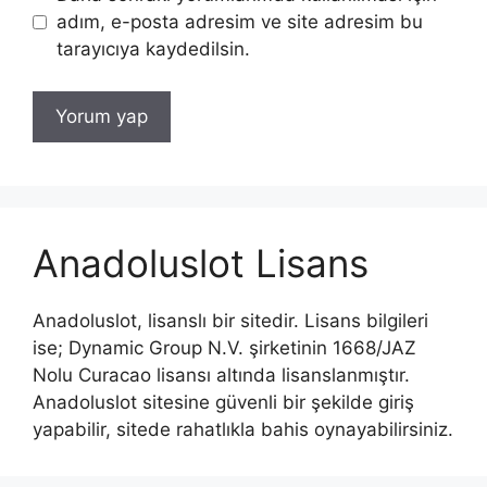
adım, e-posta adresim ve site adresim bu
tarayıcıya kaydedilsin.
Anadoluslot Lisans
Anadoluslot, lisanslı bir sitedir. Lisans bilgileri
ise; Dynamic Group N.V. şirketinin 1668/JAZ
Nolu Curacao lisansı altında lisanslanmıştır.
Anadoluslot sitesine güvenli bir şekilde giriş
yapabilir, sitede rahatlıkla bahis oynayabilirsiniz.