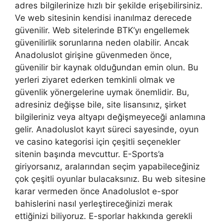
adres bilgilerinize hızlı bir şekilde erişebilirsiniz.
Ve web sitesinin kendisi inanılmaz derecede
güvenilir. Web sitelerinde BTK’yı engellemek
güvenilirlik sorunlarına neden olabilir. Ancak
Anadoluslot girişine güvenmeden önce,
güvenilir bir kaynak olduğundan emin olun. Bu
yerleri ziyaret ederken temkinli olmak ve
güvenlik yönergelerine uymak önemlidir. Bu,
adresiniz değişse bile, site lisansınız, şirket
bilgileriniz veya altyapı değişmeyeceği anlamına
gelir. Anadoluslot kayıt süreci sayesinde, oyun
ve casino kategorisi için çeşitli seçenekler
sitenin başında mevcuttur. E-Sports’a
giriyorsanız, aralarından seçim yapabileceğiniz
çok çeşitli oyunlar bulacaksınız. Bu web sitesine
karar vermeden önce Anadoluslot e-spor
bahislerini nasıl yerleştireceğinizi merak
ettiğinizi biliyoruz. E-sporlar hakkında gerekli