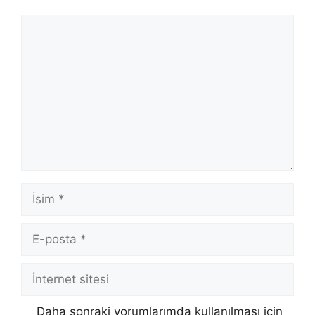
Yorum
İsim
E-
posta
İnternet
sitesi
Daha sonraki yorumlarımda kullanılması için