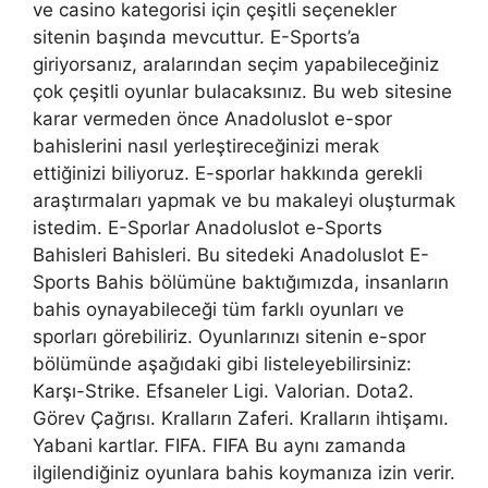
ve casino kategorisi için çeşitli seçenekler
sitenin başında mevcuttur. E-Sports’a
giriyorsanız, aralarından seçim yapabileceğiniz
çok çeşitli oyunlar bulacaksınız. Bu web sitesine
karar vermeden önce Anadoluslot e-spor
bahislerini nasıl yerleştireceğinizi merak
ettiğinizi biliyoruz. E-sporlar hakkında gerekli
araştırmaları yapmak ve bu makaleyi oluşturmak
istedim. E-Sporlar Anadoluslot e-Sports
Bahisleri Bahisleri. Bu sitedeki Anadoluslot E-
Sports Bahis bölümüne baktığımızda, insanların
bahis oynayabileceği tüm farklı oyunları ve
sporları görebiliriz. Oyunlarınızı sitenin e-spor
bölümünde aşağıdaki gibi listeleyebilirsiniz:
Karşı-Strike. Efsaneler Ligi. Valorian. Dota2.
Görev Çağrısı. Kralların Zaferi. Kralların ihtişamı.
Yabani kartlar. FIFA. FIFA Bu aynı zamanda
ilgilendiğiniz oyunlara bahis koymanıza izin verir.