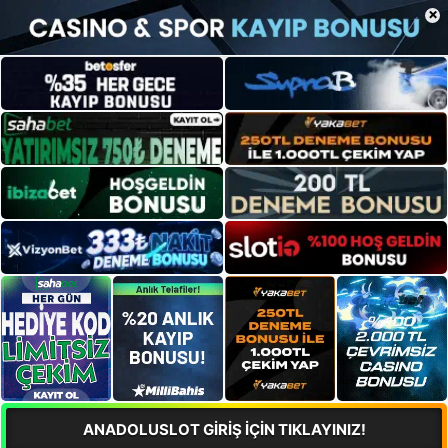
×
ANADOLUSLOT GİRİŞ İÇİN TIKLAYINIZ!