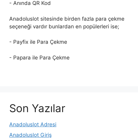
- Anında QR Kod
Anadoluslot sitesinde birden fazla para çekme
seçeneği vardır bunlardan en popülerleri ise;
- Payfix ile Para Çekme
- Papara ile Para Çekme
Son Yazılar
Anadoluslot Adresi
Anadoluslot Giriş