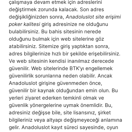
çalışmaya devam etmek için adreslerini
değiştirmek zorunda kalacak. Son adres
değişikliğinizden sonra,
Anadoluslot site erişimi
poker kalitesi
giriş adresinize ne olduğunu
bulabilirsiniz. Bu bahis sitesinin nerede
olduğunu bulmak için web sitelerine göz
atabilirsiniz. Sitemize giriş yaptıktan sonra,
adres bilgilerinize hızlı bir şekilde erişebilirsiniz.
Ve web sitesinin kendisi inanılmaz derecede
güvenilir. Web sitelerinde BTK’yı engellemek
güvenilirlik sorunlarına neden olabilir. Ancak
Anadoluslot girişine güvenmeden önce,
güvenilir bir kaynak olduğundan emin olun. Bu
yerleri ziyaret ederken temkinli olmak ve
güvenlik yönergelerine uymak önemlidir. Bu,
adresiniz değişse bile, site lisansınız, şirket
bilgileriniz veya altyapı değişmeyeceği anlamına
gelir. Anadoluslot kayıt süreci sayesinde, oyun