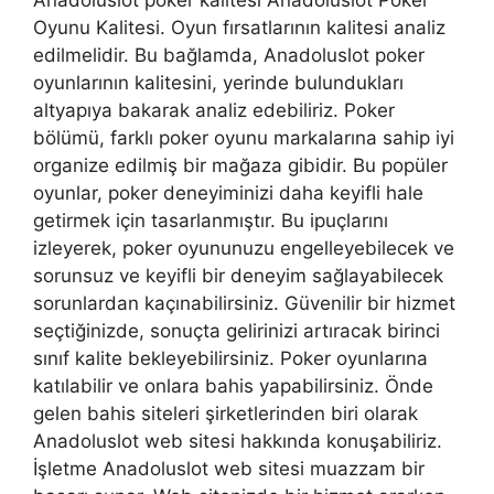
Anadoluslot poker kalitesi Anadoluslot Poker
Oyunu Kalitesi. Oyun fırsatlarının kalitesi analiz
edilmelidir. Bu bağlamda, Anadoluslot poker
oyunlarının kalitesini, yerinde bulundukları
altyapıya bakarak analiz edebiliriz. Poker
bölümü, farklı poker oyunu markalarına sahip iyi
organize edilmiş bir mağaza gibidir. Bu popüler
oyunlar, poker deneyiminizi daha keyifli hale
getirmek için tasarlanmıştır. Bu ipuçlarını
izleyerek, poker oyununuzu engelleyebilecek ve
sorunsuz ve keyifli bir deneyim sağlayabilecek
sorunlardan kaçınabilirsiniz. Güvenilir bir hizmet
seçtiğinizde, sonuçta gelirinizi artıracak birinci
sınıf kalite bekleyebilirsiniz. Poker oyunlarına
katılabilir ve onlara bahis yapabilirsiniz. Önde
gelen bahis siteleri şirketlerinden biri olarak
Anadoluslot web sitesi hakkında konuşabiliriz.
İşletme Anadoluslot web sitesi muazzam bir