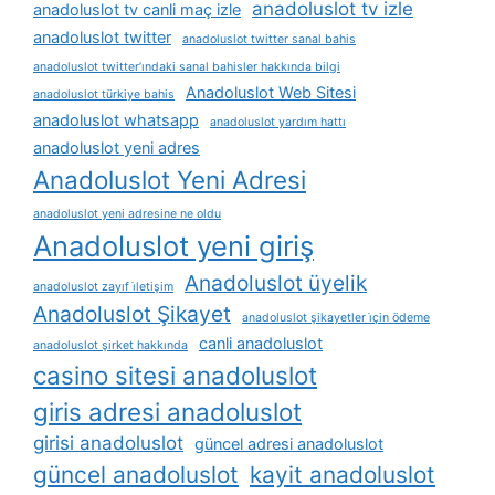
anadoluslot tv izle
anadoluslot tv canli maç izle
anadoluslot twitter
anadoluslot twitter sanal bahis
anadoluslot twitter’ındaki sanal bahisler hakkında bilgi
Anadoluslot Web Sitesi
anadoluslot türkiye bahis
anadoluslot whatsapp
anadoluslot yardım hattı
anadoluslot yeni adres
Anadoluslot Yeni Adresi
anadoluslot yeni adresine ne oldu
Anadoluslot yeni giriş
Anadoluslot üyelik
anadoluslot zayıf i̇letişim
Anadoluslot Şikayet
anadoluslot şikayetler i̇çin ödeme
canli anadoluslot
anadoluslot şirket hakkında
casino sitesi anadoluslot
giris adresi anadoluslot
girisi anadoluslot
güncel adresi anadoluslot
güncel anadoluslot
kayit anadoluslot