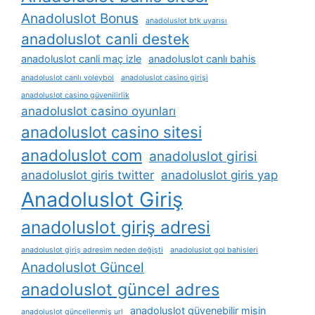
Anadoluslot Bonus
anadoluslot btk uyarısı
anadoluslot canli destek
anadoluslot canli maç izle
anadoluslot canlı bahis
anadoluslot canlı voleybol
anadoluslot casino girişi
anadoluslot casino güvenilirlik
anadoluslot casino oyunları
anadoluslot casino sitesi
anadoluslot com
anadoluslot girisi
anadoluslot giris twitter
anadoluslot giris yap
Anadoluslot Giriş
anadoluslot giriş adresi
anadoluslot giriş adresim neden değişti
anadoluslot gol bahisleri
Anadoluslot Güncel
anadoluslot güncel adres
anadoluslot güvenebilir misin
anadoluslot güncellenmiş url