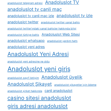
Anadoluslot TV
anadoluslot telegram adresi
anadoluslot tv canli maç
anadoluslot tv izle
anadoluslot tv canli maç izle
anadoluslot twitter
anadoluslot twitter sanal bahis
anadoluslot twitter’ındaki sanal bahisler hakkında bilgi
Anadoluslot Web Sitesi
anadoluslot türkiye bahis
anadoluslot whatsapp
anadoluslot yardım hattı
anadoluslot yeni adres
Anadoluslot Yeni Adresi
anadoluslot yeni adresine ne oldu
Anadoluslot yeni giriş
Anadoluslot üyelik
anadoluslot zayıf i̇letişim
Anadoluslot Şikayet
anadoluslot şikayetler i̇çin ödeme
canli anadoluslot
anadoluslot şirket hakkında
casino sitesi anadoluslot
giris adresi anadoluslot