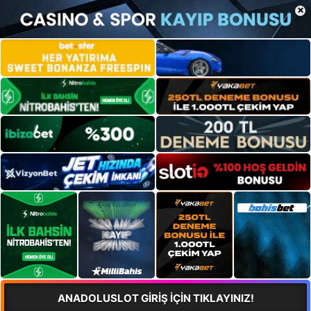
×
ANADOLUSLOT GİRİŞ İÇİN TIKLAYINIZ!