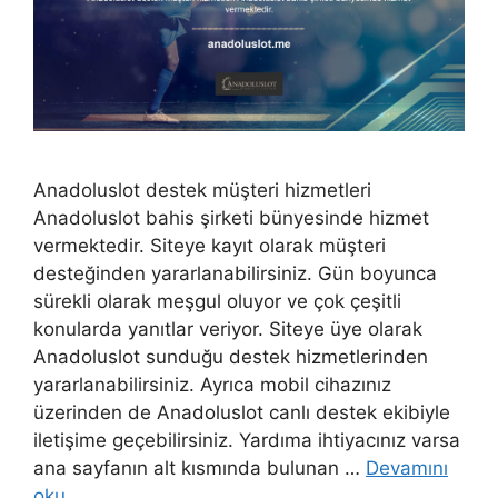
Anadoluslot destek müşteri hizmetleri
Anadoluslot bahis şirketi bünyesinde hizmet
vermektedir. Siteye kayıt olarak müşteri
desteğinden yararlanabilirsiniz. Gün boyunca
sürekli olarak meşgul oluyor ve çok çeşitli
konularda yanıtlar veriyor. Siteye üye olarak
Anadoluslot sunduğu destek hizmetlerinden
yararlanabilirsiniz. Ayrıca mobil cihazınız
üzerinden de Anadoluslot canlı destek ekibiyle
iletişime geçebilirsiniz. Yardıma ihtiyacınız varsa
ana sayfanın alt kısmında bulunan …
Devamını
oku…