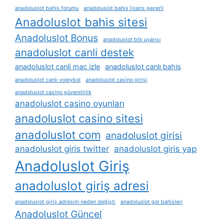
anadoluslot bahis forumu
anadoluslot bahis lisans geçerli
Anadoluslot bahis sitesi
Anadoluslot Bonus
anadoluslot btk uyarısı
anadoluslot canli destek
anadoluslot canli maç izle
anadoluslot canlı bahis
anadoluslot canlı voleybol
anadoluslot casino girişi
anadoluslot casino güvenilirlik
anadoluslot casino oyunları
anadoluslot casino sitesi
anadoluslot com
anadoluslot girisi
anadoluslot giris twitter
anadoluslot giris yap
Anadoluslot Giriş
anadoluslot giriş adresi
anadoluslot giriş adresim neden değişti
anadoluslot gol bahisleri
Anadoluslot Güncel