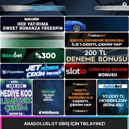
×
ANADOLUSLOT GİRİŞ İÇİN TIKLAYINIZ!