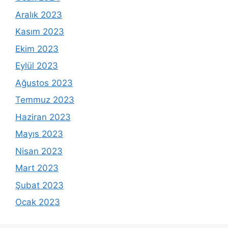
Aralık 2023
Kasım 2023
Ekim 2023
Eylül 2023
Ağustos 2023
Temmuz 2023
Haziran 2023
Mayıs 2023
Nisan 2023
Mart 2023
Şubat 2023
Ocak 2023