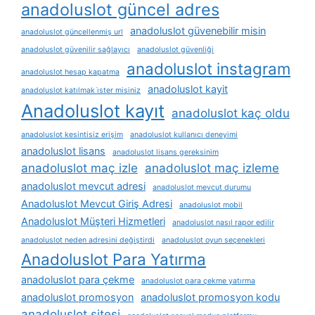
anadoluslot güncel adres
anadoluslot güvenebilir misin
anadoluslot güncellenmiş url
anadoluslot güvenilir sağlayıcı
anadoluslot güvenliği
anadoluslot instagram
anadoluslot hesap kapatma
anadoluslot kayit
anadoluslot katılmak i̇ster misiniz
Anadoluslot kayıt
anadoluslot kaç oldu
anadoluslot kesintisiz erişim
anadoluslot kullanıcı deneyimi
anadoluslot lisans
anadoluslot lisans gereksinim
anadoluslot maç izle
anadoluslot maç izleme
anadoluslot mevcut adresi
anadoluslot mevcut durumu
Anadoluslot Mevcut Giriş Adresi
anadoluslot mobil
Anadoluslot Müşteri Hizmetleri
anadoluslot nasıl rapor edilir
anadoluslot neden adresini değiştirdi
anadoluslot oyun seçenekleri
Anadoluslot Para Yatırma
anadoluslot para çekme
anadoluslot para çekme yatırma
anadoluslot promosyon
anadoluslot promosyon kodu
anadoluslot sitesi