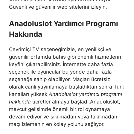
Güvenli ve güvenilir web sitelerini izleyin.
Anadoluslot Yardımcı Programı
Hakkında
Çevrimiçi TV seçeneğimizle, en yenilikçi ve
güvenilir ortamda bahis gibi önemli hizmetlerin
keyfini çıkarabilirsiniz. İnternette daha fazla
seçenek ile oyuncular bu yönde daha fazla
seçeneğe sahip olabiliyor. Maçları ücretsiz
olarak canlı yayınlamaya başladıktan sonra Türk
kanalları yüksek
Anadoluslot yardımcı programı
hakkında
ücretler almaya başladı.Anadoluslot,
mevcut gelişimde önemli bir rol oynamaya
devam ediyor ve sıkılmadan veya takılmadan
maçı izlemenin en kolay yolunu sağlıyor.