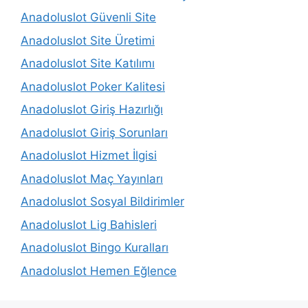
Anadoluslot Güvenli Site
Anadoluslot Site Üretimi
Anadoluslot Site Katılımı
Anadoluslot Poker Kalitesi
Anadoluslot Giriş Hazırlığı
Anadoluslot Giriş Sorunları
Anadoluslot Hizmet İlgisi
Anadoluslot Maç Yayınları
Anadoluslot Sosyal Bildirimler
Anadoluslot Lig Bahisleri
Anadoluslot Bingo Kuralları
Anadoluslot Hemen Eğlence