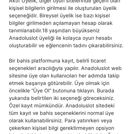
Aktif Üyelik, diğer oyun sitelerinde geçerli olan
kişisel bilgilerin girilmesi ile oluşturulan üyelik
seçeneğidir. Bireysel üyelik ise bazı kişisel
bilgiler girilmeden açılamayan hesap olarak
tanımlanabilir.18 yaşından büyükseniz
Anadoluslot üyeliği ile kolayca oyun hesabı
oluşturabilir ve eğlencenin tadını çıkarabilirsiniz.
Bir bahis platformuna kayıt, belirli ticaret
seçenekleri aracılığıyla yapılır. Anadoluslot web
sitesine üye olan kullanıcıları her adımda takip
etmek başarıya götürebilir. Üye olmak için
öncelikle “Üye Ol” butonuna tıklayın. Burada
yukarıda belirtilen iki seçeneği göreceksiniz.
Özel kayıt mümkündür. Anadoluslot sitedeki
tüm kayıt ve bahis seçeneklerini normal üye
olarak kullanabilirsiniz. Para yatırırken veya
çekerken kişisel bilgi gerektirmeyen opsiyon