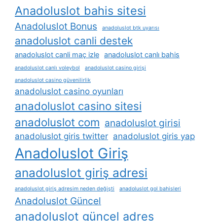
Anadoluslot bahis sitesi
Anadoluslot Bonus
anadoluslot btk uyarısı
anadoluslot canli destek
anadoluslot canli maç izle
anadoluslot canlı bahis
anadoluslot canlı voleybol
anadoluslot casino girişi
anadoluslot casino güvenilirlik
anadoluslot casino oyunları
anadoluslot casino sitesi
anadoluslot com
anadoluslot girisi
anadoluslot giris twitter
anadoluslot giris yap
Anadoluslot Giriş
anadoluslot giriş adresi
anadoluslot giriş adresim neden değişti
anadoluslot gol bahisleri
Anadoluslot Güncel
anadoluslot güncel adres