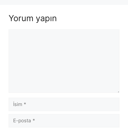
Yorum yapın
Yorum
İsim
E-
posta