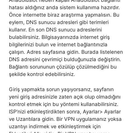
Anadoluslot neden kapalı Anadoluslot bağlantı
hatası aldığınız anda sistem kullanıma hazırdır.
Önce internette biraz araştırma yapmalısın. Bu
eylem, DNS sunucu adresleri gibi terimleri
kullanır. En son DNS sunucu adreslerini
bulabilirsiniz. Bilgisayarınızda internet giriş
bilgilerinizi bulun ve internet bağlantınızla
çalışın. Adres sayfasına gidin. Burada listelenen
DNS adresini çevrimiçi bulduğunuzla değiştirin.
Bağlantı sorununun çözülüp çözülmediğini bu
şekilde kontrol edebilirsiniz.
Giriş yapmakta sorun yaşıyorsanız, sayfanın
yeni giriş adresinizle zaten açık olup olmadığını
kontrol etmek için bu yöntemi kullanabilirsiniz.
ISP’nizi etkinleştirdikten sonra, Ayarlar> Ayarlar
ve Uzantılara gidin. Bir VPN uygulamanız yoksa
uzantıyı indirmek ve etkinleştirmek için