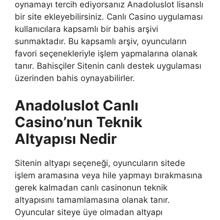
oynamayı tercih ediyorsanız Anadoluslot lisanslı
bir site ekleyebilirsiniz. Canlı Casino uygulaması
kullanıcılara kapsamlı bir bahis arşivi
sunmaktadır. Bu kapsamlı arşiv, oyuncuların
favori seçenekleriyle işlem yapmalarına olanak
tanır. Bahisçiler Sitenin canlı destek uygulaması
üzerinden bahis oynayabilirler.
Anadoluslot Canlı
Casino’nun Teknik
Altyapısı Nedir
Sitenin altyapı seçeneği, oyuncuların sitede
işlem aramasına veya hile yapmayı bırakmasına
gerek kalmadan canlı casinonun teknik
altyapısını tamamlamasına olanak tanır.
Oyuncular siteye üye olmadan altyapı