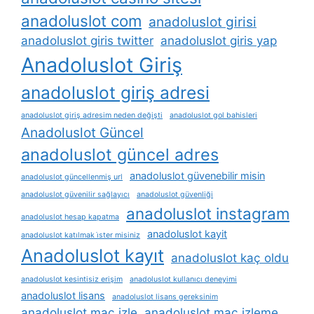
anadoluslot com
anadoluslot girisi
anadoluslot giris twitter
anadoluslot giris yap
Anadoluslot Giriş
anadoluslot giriş adresi
anadoluslot giriş adresim neden değişti
anadoluslot gol bahisleri
Anadoluslot Güncel
anadoluslot güncel adres
anadoluslot güvenebilir misin
anadoluslot güncellenmiş url
anadoluslot güvenilir sağlayıcı
anadoluslot güvenliği
anadoluslot instagram
anadoluslot hesap kapatma
anadoluslot kayit
anadoluslot katılmak i̇ster misiniz
Anadoluslot kayıt
anadoluslot kaç oldu
anadoluslot kesintisiz erişim
anadoluslot kullanıcı deneyimi
anadoluslot lisans
anadoluslot lisans gereksinim
anadoluslot maç izle
anadoluslot maç izleme