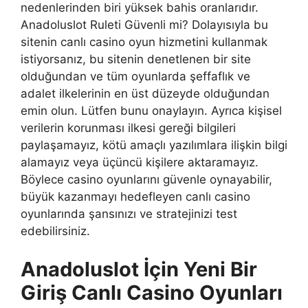
nedenlerinden biri yüksek bahis oranlarıdır.
Anadoluslot Ruleti Güvenli mi? Dolayısıyla bu
sitenin canlı casino oyun hizmetini kullanmak
istiyorsanız, bu sitenin denetlenen bir site
olduğundan ve tüm oyunlarda şeffaflık ve
adalet ilkelerinin en üst düzeyde olduğundan
emin olun. Lütfen bunu onaylayın. Ayrıca kişisel
verilerin korunması ilkesi gereği bilgileri
paylaşamayız, kötü amaçlı yazılımlara ilişkin bilgi
alamayız veya üçüncü kişilere aktaramayız.
Böylece casino oyunlarını güvenle oynayabilir,
büyük kazanmayı hedefleyen canlı casino
oyunlarında şansınızı ve stratejinizi test
edebilirsiniz.
Anadoluslot İçin Yeni Bir
Giriş Canlı Casino Oyunları