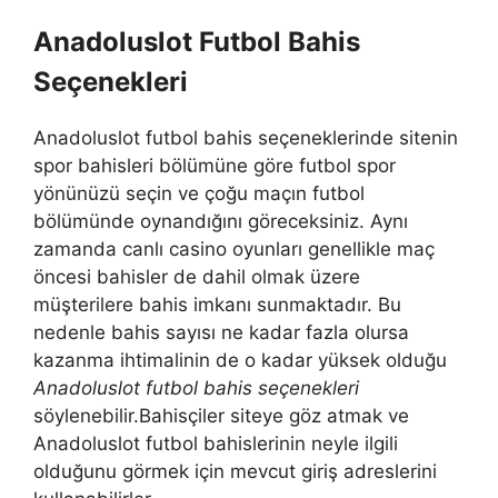
Anadoluslot Futbol Bahis
Seçenekleri
Anadoluslot futbol bahis seçeneklerinde sitenin
spor bahisleri bölümüne göre futbol spor
yönünüzü seçin ve çoğu maçın futbol
bölümünde oynandığını göreceksiniz. Aynı
zamanda canlı casino oyunları genellikle maç
öncesi bahisler de dahil olmak üzere
müşterilere bahis imkanı sunmaktadır. Bu
nedenle bahis sayısı ne kadar fazla olursa
kazanma ihtimalinin de o kadar yüksek olduğu
Anadoluslot futbol bahis seçenekleri
söylenebilir.Bahisçiler siteye göz atmak ve
Anadoluslot futbol bahislerinin neyle ilgili
olduğunu görmek için mevcut giriş adreslerini