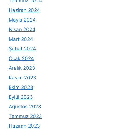
Temmuz 2024
Haziran 2024
Mayıs 2024
Nisan 2024
Mart 2024
Şubat 2024
Ocak 2024
Aralık 2023
Kasım 2023
Ekim 2023
Eylül 2023
Ağustos 2023
Temmuz 2023
Haziran 2023