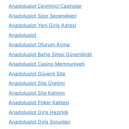
Anadoluslot Çevrimiçi Casinolar
Anadoluslot Spor Seçenekleri
Anadoluslot Yeni Giriş Adresi
Anadoluslot
Anadoluslot Oturum Açma
Anadoluslot Bahis Sitesi Güvenilirdir
Anadoluslot Casino Memnuniyeti
Anadoluslot Güvenli Site
Anadoluslot Site Üretimi
Anadoluslot Site Katılımı
Anadoluslot Poker Kalitesi
Anadoluslot Giriş Hazırlığı
Anadoluslot Giriş Sorunları