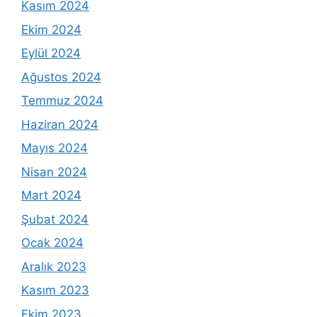
Kasım 2024
Ekim 2024
Eylül 2024
Ağustos 2024
Temmuz 2024
Haziran 2024
Mayıs 2024
Nisan 2024
Mart 2024
Şubat 2024
Ocak 2024
Aralık 2023
Kasım 2023
Ekim 2023