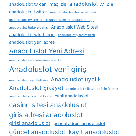
anadoluslot tv izle
anadoluslot tv canli maç izle
anadoluslot twitter
anadoluslot twitter sanal bahis
anadoluslot twitter’ındaki sanal bahisler hakkında bilgi
Anadoluslot Web Sitesi
anadoluslot türkiye bahis
anadoluslot whatsapp
anadoluslot yardım hattı
anadoluslot yeni adres
Anadoluslot Yeni Adresi
anadoluslot yeni adresine ne oldu
Anadoluslot yeni giriş
Anadoluslot üyelik
anadoluslot zayıf i̇letişim
Anadoluslot Şikayet
anadoluslot şikayetler i̇çin ödeme
canli anadoluslot
anadoluslot şirket hakkında
casino sitesi anadoluslot
giris adresi anadoluslot
girisi anadoluslot
güncel adresi anadoluslot
güncel anadoluslot
kayit anadoluslot