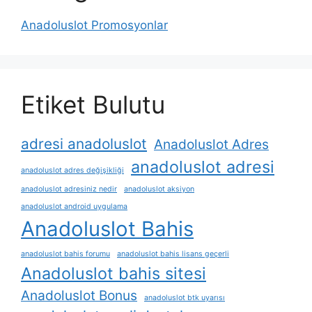
Anadoluslot Promosyonlar
Etiket Bulutu
adresi anadoluslot
Anadoluslot Adres
anadoluslot adresi
anadoluslot adres değişikliği
anadoluslot adresiniz nedir
anadoluslot aksiyon
anadoluslot android uygulama
Anadoluslot Bahis
anadoluslot bahis forumu
anadoluslot bahis lisans geçerli
Anadoluslot bahis sitesi
Anadoluslot Bonus
anadoluslot btk uyarısı