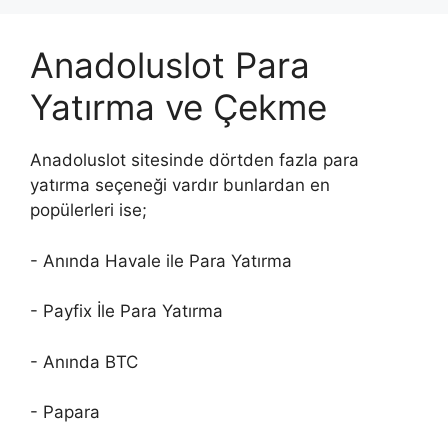
Anadoluslot Para
Yatırma ve Çekme
Anadoluslot sitesinde dörtden fazla para
yatırma seçeneği vardır bunlardan en
popülerleri ise;
- Anında Havale ile Para Yatırma
- Payfix İle Para Yatırma
- Anında BTC
- Papara