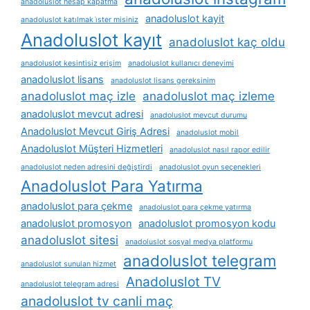
anadoluslot hesap kapatma
anadoluslot kayit
anadoluslot katılmak i̇ster misiniz
Anadoluslot kayıt
anadoluslot kaç oldu
anadoluslot kesintisiz erişim
anadoluslot kullanıcı deneyimi
anadoluslot lisans
anadoluslot lisans gereksinim
anadoluslot maç izle
anadoluslot maç izleme
anadoluslot mevcut adresi
anadoluslot mevcut durumu
Anadoluslot Mevcut Giriş Adresi
anadoluslot mobil
Anadoluslot Müşteri Hizmetleri
anadoluslot nasıl rapor edilir
anadoluslot neden adresini değiştirdi
anadoluslot oyun seçenekleri
Anadoluslot Para Yatırma
anadoluslot para çekme
anadoluslot para çekme yatırma
anadoluslot promosyon
anadoluslot promosyon kodu
anadoluslot sitesi
anadoluslot sosyal medya platformu
anadoluslot telegram
anadoluslot sunulan hizmet
Anadoluslot TV
anadoluslot telegram adresi
anadoluslot tv canli maç