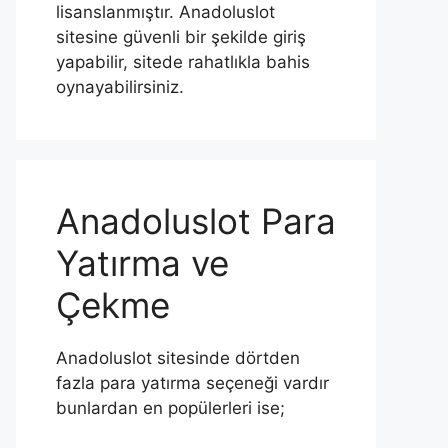
lisanslanmıştır. Anadoluslot
sitesine güvenli bir şekilde giriş
yapabilir, sitede rahatlıkla bahis
oynayabilirsiniz.
Anadoluslot Para
Yatırma ve
Çekme
Anadoluslot sitesinde dörtden
fazla para yatırma seçeneği vardır
bunlardan en popülerleri ise;