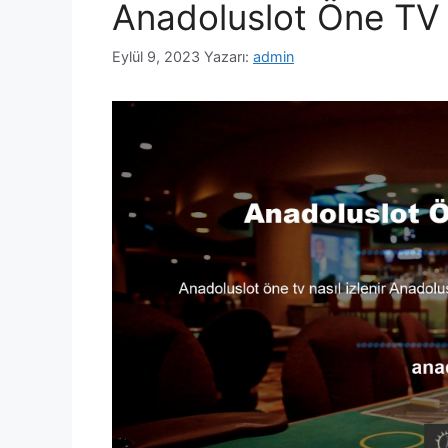
Anadoluslot Öne TV N
Eylül 9, 2023
Yazarı:
admin