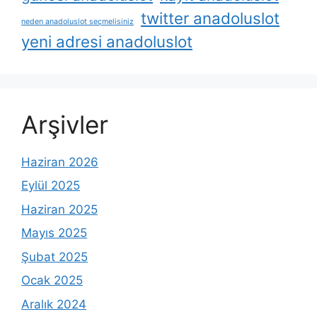
twitter anadoluslot
neden anadoluslot seçmelisiniz
yeni adresi anadoluslot
Arşivler
Haziran 2026
Eylül 2025
Haziran 2025
Mayıs 2025
Şubat 2025
Ocak 2025
Aralık 2024