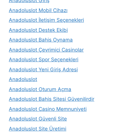
Anadoluslot Giriş
Anadoluslot Mobil Cihazı
Anadoluslot İletişim Seçenekleri
Anadoluslot Destek Ekibi
Anadoluslot Bahis Oynama
Anadoluslot Çevrimiçi Casinolar
Anadoluslot Spor Seçenekleri
Anadoluslot Yeni Giriş Adresi
Anadoluslot
Anadoluslot Oturum Açma
Anadoluslot Bahis Sitesi Güvenilirdir
Anadoluslot Casino Memnuniyeti
Anadoluslot Güvenli Site
Anadoluslot Site Üretimi