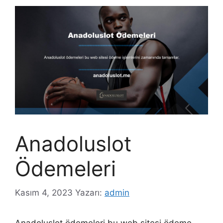
Anadoluslot
Ödemeleri
Kasım 4, 2023
Yazarı:
admin