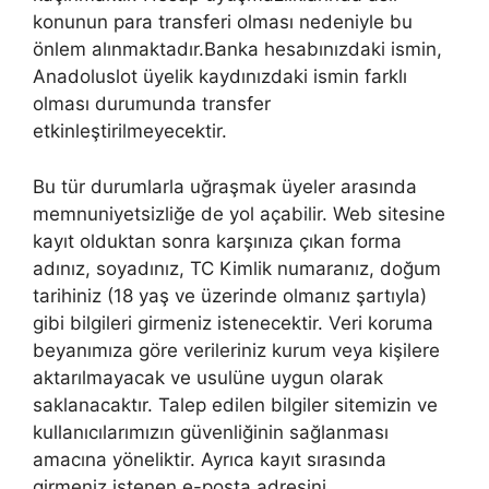
konunun para transferi olması nedeniyle bu
önlem alınmaktadır.Banka hesabınızdaki ismin,
Anadoluslot üyelik kaydınızdaki ismin farklı
olması durumunda transfer
etkinleştirilmeyecektir.
Bu tür durumlarla uğraşmak üyeler arasında
memnuniyetsizliğe de yol açabilir. Web sitesine
kayıt olduktan sonra karşınıza çıkan forma
adınız, soyadınız, TC Kimlik numaranız, doğum
tarihiniz (18 yaş ve üzerinde olmanız şartıyla)
gibi bilgileri girmeniz istenecektir. Veri koruma
beyanımıza göre verileriniz kurum veya kişilere
aktarılmayacak ve usulüne uygun olarak
saklanacaktır. Talep edilen bilgiler sitemizin ve
kullanıcılarımızın güvenliğinin sağlanması
amacına yöneliktir. Ayrıca kayıt sırasında
girmeniz istenen e-posta adresini