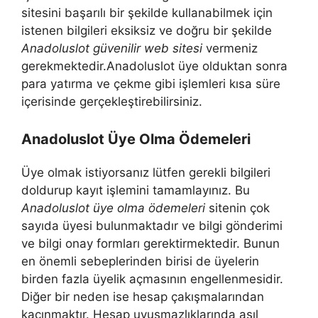
sitesini başarılı bir şekilde kullanabilmek için
istenen bilgileri eksiksiz ve doğru bir şekilde
Anadoluslot güvenilir web sitesi
vermeniz
gerekmektedir.Anadoluslot üye olduktan sonra
para yatırma ve çekme gibi işlemleri kısa süre
içerisinde gerçekleştirebilirsiniz.
Anadoluslot Üye Olma Ödemeleri
Üye olmak istiyorsanız lütfen gerekli bilgileri
doldurup kayıt işlemini tamamlayınız. Bu
Anadoluslot üye olma ödemeleri
sitenin çok
sayıda üyesi bulunmaktadır ve bilgi gönderimi
ve bilgi onay formları gerektirmektedir. Bunun
en önemli sebeplerinden birisi de üyelerin
birden fazla üyelik açmasının engellenmesidir.
Diğer bir neden ise hesap çakışmalarından
kaçınmaktır. Hesap uyuşmazlıklarında asıl