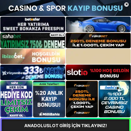
×
ANADOLUSLOT GİRİŞ İÇİN TIKLAYINIZ!