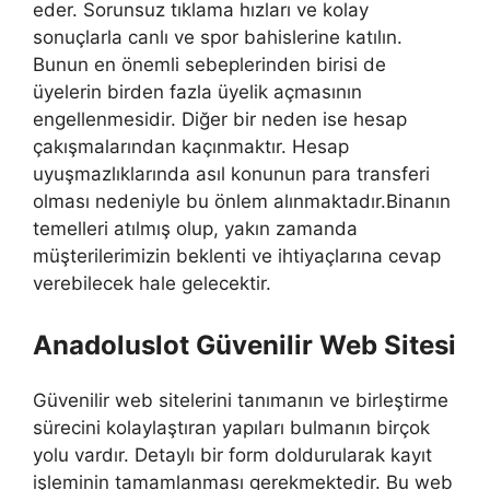
eder. Sorunsuz tıklama hızları ve kolay
sonuçlarla canlı ve spor bahislerine katılın.
Bunun en önemli sebeplerinden birisi de
üyelerin birden fazla üyelik açmasının
engellenmesidir. Diğer bir neden ise hesap
çakışmalarından kaçınmaktır. Hesap
uyuşmazlıklarında asıl konunun para transferi
olması nedeniyle bu önlem alınmaktadır.Binanın
temelleri atılmış olup, yakın zamanda
müşterilerimizin beklenti ve ihtiyaçlarına cevap
verebilecek hale gelecektir.
Anadoluslot Güvenilir Web Sitesi
Güvenilir web sitelerini tanımanın ve birleştirme
sürecini kolaylaştıran yapıları bulmanın birçok
yolu vardır. Detaylı bir form doldurularak kayıt
işleminin tamamlanması gerekmektedir. Bu web