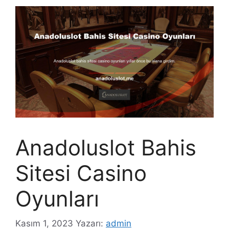
Anadoluslot Bahis
Sitesi Casino
Oyunları
Kasım 1, 2023
Yazarı:
admin