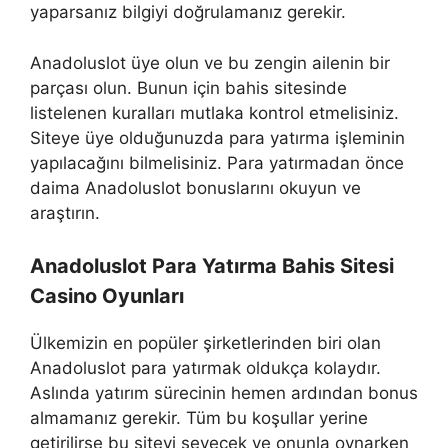
yaparsanız bilgiyi doğrulamanız gerekir.
Anadoluslot üye olun ve bu zengin ailenin bir
parçası olun. Bunun için bahis sitesinde
listelenen kuralları mutlaka kontrol etmelisiniz.
Siteye üye olduğunuzda para yatırma işleminin
yapılacağını bilmelisiniz. Para yatırmadan önce
daima Anadoluslot bonuslarını okuyun ve
araştırın.
Anadoluslot Para Yatırma Bahis Sitesi
Casino Oyunları
Ülkemizin en popüler şirketlerinden biri olan
Anadoluslot para yatırmak oldukça kolaydır.
Aslında yatırım sürecinin hemen ardından bonus
almamanız gerekir. Tüm bu koşullar yerine
getirilirse bu siteyi sevecek ve onunla oynarken