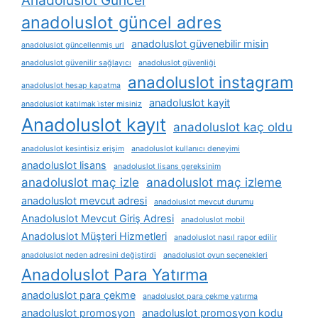
Anadoluslot Güncel
anadoluslot güncel adres
anadoluslot güvenebilir misin
anadoluslot güncellenmiş url
anadoluslot güvenilir sağlayıcı
anadoluslot güvenliği
anadoluslot instagram
anadoluslot hesap kapatma
anadoluslot kayit
anadoluslot katılmak i̇ster misiniz
Anadoluslot kayıt
anadoluslot kaç oldu
anadoluslot kesintisiz erişim
anadoluslot kullanıcı deneyimi
anadoluslot lisans
anadoluslot lisans gereksinim
anadoluslot maç izle
anadoluslot maç izleme
anadoluslot mevcut adresi
anadoluslot mevcut durumu
Anadoluslot Mevcut Giriş Adresi
anadoluslot mobil
Anadoluslot Müşteri Hizmetleri
anadoluslot nasıl rapor edilir
anadoluslot neden adresini değiştirdi
anadoluslot oyun seçenekleri
Anadoluslot Para Yatırma
anadoluslot para çekme
anadoluslot para çekme yatırma
anadoluslot promosyon
anadoluslot promosyon kodu