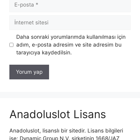
E-
posta
İnternet
sitesi
Daha sonraki yorumlarımda kullanılması için
adım, e-posta adresim ve site adresim bu
tarayıcıya kaydedilsin.
Anadoluslot Lisans
Anadoluslot, lisanslı bir sitedir. Lisans bilgileri
ise; Dynamic Group N.V. şirketinin 1668/JAZ