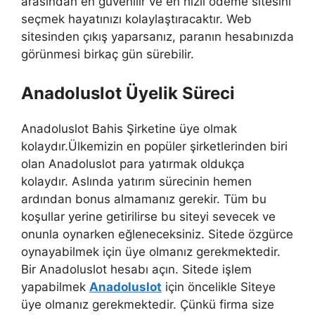
arasından en güvenilir ve en hızlı ödeme sitesini
seçmek hayatınızı kolaylaştıracaktır. Web
sitesinden çıkış yaparsanız, paranın hesabınızda
görünmesi birkaç gün sürebilir.
Anadoluslot Üyelik Süreci
Anadoluslot Bahis Şirketine üye olmak
kolaydır.Ülkemizin en popüler şirketlerinden biri
olan Anadoluslot para yatırmak oldukça
kolaydır. Aslında yatırım sürecinin hemen
ardından bonus almamanız gerekir. Tüm bu
koşullar yerine getirilirse bu siteyi sevecek ve
onunla oynarken eğleneceksiniz. Sitede özgürce
oynayabilmek için üye olmanız gerekmektedir.
Bir Anadoluslot hesabı açın. Sitede işlem
yapabilmek
Anadoluslot
için öncelikle Siteye
üye olmanız gerekmektedir. Çünkü firma size