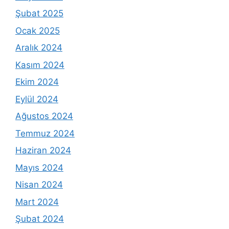
Şubat 2025
Ocak 2025
Aralık 2024
Kasım 2024
Ekim 2024
Eylül 2024
Ağustos 2024
Temmuz 2024
Haziran 2024
Mayıs 2024
Nisan 2024
Mart 2024
Şubat 2024