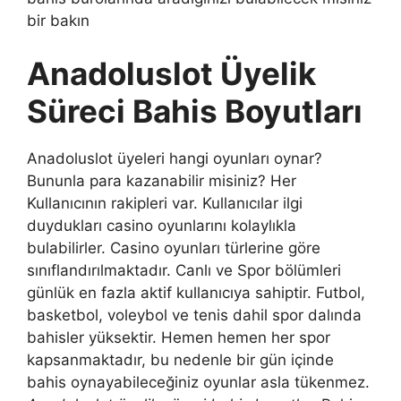
bir bakın
Anadoluslot Üyelik
Süreci Bahis Boyutları
Anadoluslot üyeleri hangi oyunları oynar?
Bununla para kazanabilir misiniz? Her
Kullanıcının rakipleri var. Kullanıcılar ilgi
duydukları casino oyunlarını kolaylıkla
bulabilirler. Casino oyunları türlerine göre
sınıflandırılmaktadır. Canlı ve Spor bölümleri
günlük en fazla aktif kullanıcıya sahiptir. Futbol, ​​
basketbol, ​​voleybol ve tenis dahil spor dalında
bahisler yüksektir. Hemen hemen her spor
kapsanmaktadır, bu nedenle bir gün içinde
bahis oynayabileceğiniz oyunlar asla tükenmez.