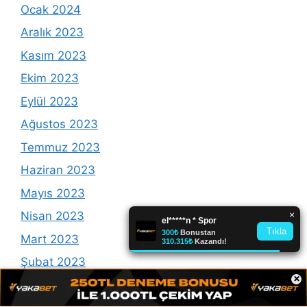
Ocak 2024
Aralık 2023
Kasım 2023
Ekim 2023
Eylül 2023
Ağustos 2023
Temmuz 2023
Haziran 2023
Mayıs 2023
Nisan 2023
Mart 2023
Şubat 2023
×
Ocak 2023