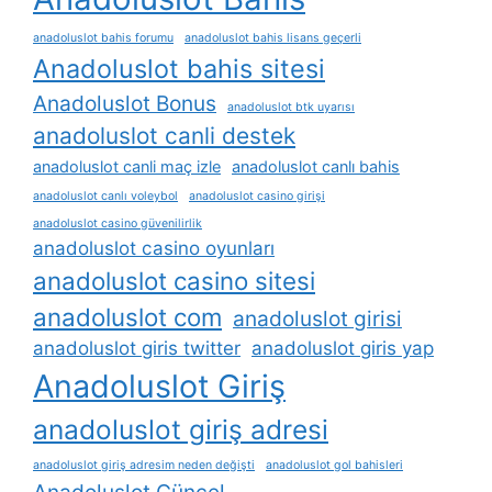
anadoluslot bahis forumu
anadoluslot bahis lisans geçerli
Anadoluslot bahis sitesi
Anadoluslot Bonus
anadoluslot btk uyarısı
anadoluslot canli destek
anadoluslot canli maç izle
anadoluslot canlı bahis
anadoluslot canlı voleybol
anadoluslot casino girişi
anadoluslot casino güvenilirlik
anadoluslot casino oyunları
anadoluslot casino sitesi
anadoluslot com
anadoluslot girisi
anadoluslot giris twitter
anadoluslot giris yap
Anadoluslot Giriş
anadoluslot giriş adresi
anadoluslot giriş adresim neden değişti
anadoluslot gol bahisleri