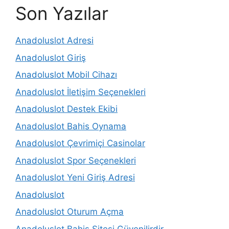
Son Yazılar
Anadoluslot Adresi
Anadoluslot Giriş
Anadoluslot Mobil Cihazı
Anadoluslot İletişim Seçenekleri
Anadoluslot Destek Ekibi
Anadoluslot Bahis Oynama
Anadoluslot Çevrimiçi Casinolar
Anadoluslot Spor Seçenekleri
Anadoluslot Yeni Giriş Adresi
Anadoluslot
Anadoluslot Oturum Açma
Anadoluslot Bahis Sitesi Güvenilirdir