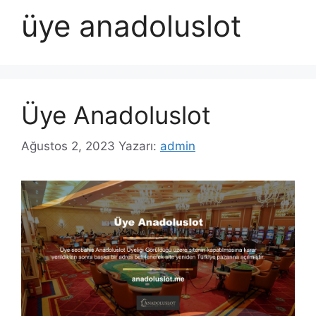
üye anadoluslot
Üye Anadoluslot
Ağustos 2, 2023
Yazarı:
admin