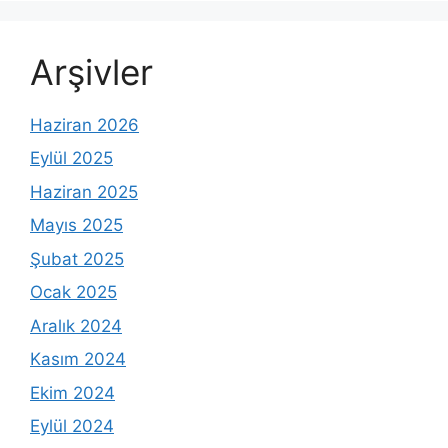
Arşivler
Haziran 2026
Eylül 2025
Haziran 2025
Mayıs 2025
Şubat 2025
Ocak 2025
Aralık 2024
Kasım 2024
Ekim 2024
Eylül 2024