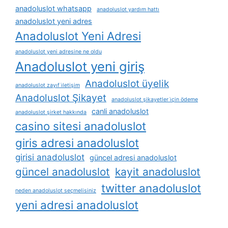
anadoluslot whatsapp
anadoluslot yardım hattı
anadoluslot yeni adres
Anadoluslot Yeni Adresi
anadoluslot yeni adresine ne oldu
Anadoluslot yeni giriş
Anadoluslot üyelik
anadoluslot zayıf i̇letişim
Anadoluslot Şikayet
anadoluslot şikayetler i̇çin ödeme
canli anadoluslot
anadoluslot şirket hakkında
casino sitesi anadoluslot
giris adresi anadoluslot
girisi anadoluslot
güncel adresi anadoluslot
güncel anadoluslot
kayit anadoluslot
twitter anadoluslot
neden anadoluslot seçmelisiniz
yeni adresi anadoluslot