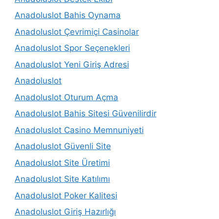
Anadoluslot Bahis Oynama
Anadoluslot Çevrimiçi Casinolar
Anadoluslot Spor Seçenekleri
Anadoluslot Yeni Giriş Adresi
Anadoluslot
Anadoluslot Oturum Açma
Anadoluslot Bahis Sitesi Güvenilirdir
Anadoluslot Casino Memnuniyeti
Anadoluslot Güvenli Site
Anadoluslot Site Üretimi
Anadoluslot Site Katılımı
Anadoluslot Poker Kalitesi
Anadoluslot Giriş Hazırlığı