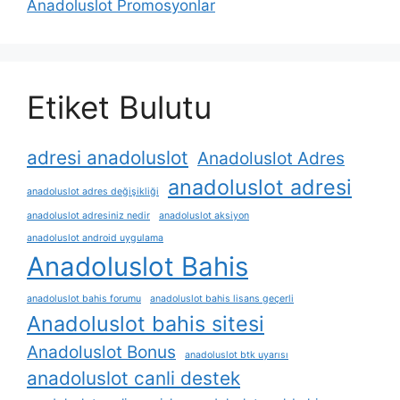
Anadoluslot Promosyonlar
Etiket Bulutu
adresi anadoluslot
Anadoluslot Adres
anadoluslot adresi
anadoluslot adres değişikliği
anadoluslot adresiniz nedir
anadoluslot aksiyon
anadoluslot android uygulama
Anadoluslot Bahis
anadoluslot bahis forumu
anadoluslot bahis lisans geçerli
Anadoluslot bahis sitesi
Anadoluslot Bonus
anadoluslot btk uyarısı
anadoluslot canli destek