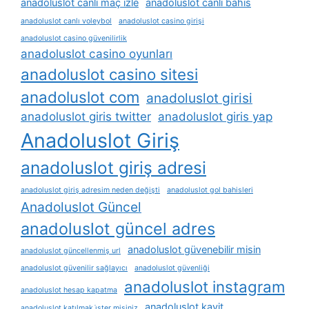
anadoluslot canli maç izle
anadoluslot canlı bahis
anadoluslot canlı voleybol
anadoluslot casino girişi
anadoluslot casino güvenilirlik
anadoluslot casino oyunları
anadoluslot casino sitesi
anadoluslot com
anadoluslot girisi
anadoluslot giris twitter
anadoluslot giris yap
Anadoluslot Giriş
anadoluslot giriş adresi
anadoluslot giriş adresim neden değişti
anadoluslot gol bahisleri
Anadoluslot Güncel
anadoluslot güncel adres
anadoluslot güvenebilir misin
anadoluslot güncellenmiş url
anadoluslot güvenilir sağlayıcı
anadoluslot güvenliği
anadoluslot instagram
anadoluslot hesap kapatma
anadoluslot kayit
anadoluslot katılmak i̇ster misiniz