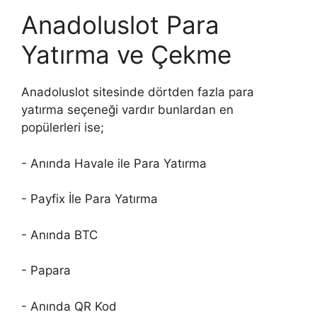
Anadoluslot Para
Yatırma ve Çekme
Anadoluslot sitesinde dörtden fazla para
yatırma seçeneği vardır bunlardan en
popülerleri ise;
- Anında Havale ile Para Yatırma
- Payfix İle Para Yatırma
- Anında BTC
- Papara
- Anında QR Kod