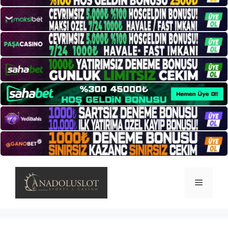
İçeriğe
atla
Menü