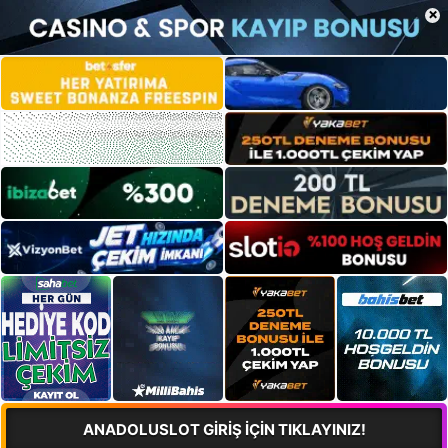
×
ANADOLUSLOT GİRİŞ İÇİN TIKLAYINIZ!