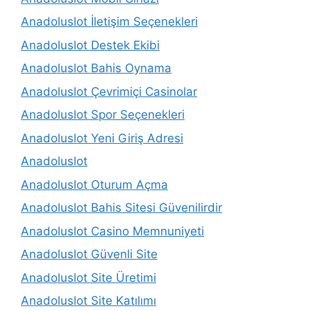
Anadoluslot İletişim Seçenekleri
Anadoluslot Destek Ekibi
Anadoluslot Bahis Oynama
Anadoluslot Çevrimiçi Casinolar
Anadoluslot Spor Seçenekleri
Anadoluslot Yeni Giriş Adresi
Anadoluslot
Anadoluslot Oturum Açma
Anadoluslot Bahis Sitesi Güvenilirdir
Anadoluslot Casino Memnuniyeti
Anadoluslot Güvenli Site
Anadoluslot Site Üretimi
Anadoluslot Site Katılımı