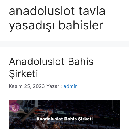
anadoluslot tavla
yasadışı bahisler
Anadoluslot Bahis
Şirketi
Kasım 25, 2023
Yazarı:
admin