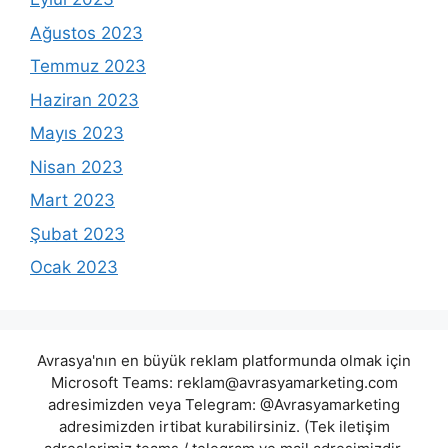
Ağustos 2023
Temmuz 2023
Haziran 2023
Mayıs 2023
Nisan 2023
Mart 2023
Şubat 2023
Ocak 2023
Avrasya'nın en büyük reklam platformunda olmak için
Microsoft Teams:
reklam@avrasyamarketing.com
adresimizden veya Telegram: @Avrasyamarketing
adresimizden irtibat kurabilirsiniz. (Tek iletişim