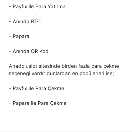
- Payfix İle Para Yatırma
- Anında BTC
- Papara
- Anında QR Kod
Anadoluslot sitesinde birden fazla para çekme
seçeneği vardır bunlardan en popülerleri ise;
- Payfix ile Para Çekme
- Papara ile Para Çekme