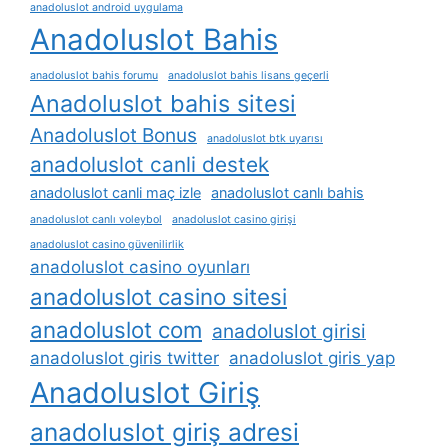
anadoluslot android uygulama
Anadoluslot Bahis
anadoluslot bahis forumu
anadoluslot bahis lisans geçerli
Anadoluslot bahis sitesi
Anadoluslot Bonus
anadoluslot btk uyarısı
anadoluslot canli destek
anadoluslot canli maç izle
anadoluslot canlı bahis
anadoluslot canlı voleybol
anadoluslot casino girişi
anadoluslot casino güvenilirlik
anadoluslot casino oyunları
anadoluslot casino sitesi
anadoluslot com
anadoluslot girisi
anadoluslot giris twitter
anadoluslot giris yap
Anadoluslot Giriş
anadoluslot giriş adresi