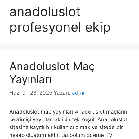
anadoluslot
profesyonel ekip
Anadoluslot Maç
Yayınları
Haziran 28, 2025
Yazarı:
admin
Anadoluslot maç yayınları Anadoluslot maçlarını
çevrimiçi yayınlamak için tek koşul, Anadoluslot
sitesine kayıtlı bir kullanıcı olmak ve sitede bir
hesap oluşturmaktır. Bu bölüm ödeme TV