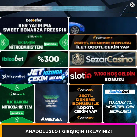
×
ANADOLUSLOT GİRİŞ İÇİN TIKLAYINIZ!