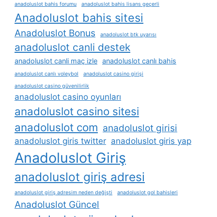
anadoluslot bahis forumu
anadoluslot bahis lisans geçerli
Anadoluslot bahis sitesi
Anadoluslot Bonus
anadoluslot btk uyarısı
anadoluslot canli destek
anadoluslot canli maç izle
anadoluslot canlı bahis
anadoluslot canlı voleybol
anadoluslot casino girişi
anadoluslot casino güvenilirlik
anadoluslot casino oyunları
anadoluslot casino sitesi
anadoluslot com
anadoluslot girisi
anadoluslot giris twitter
anadoluslot giris yap
Anadoluslot Giriş
anadoluslot giriş adresi
anadoluslot giriş adresim neden değişti
anadoluslot gol bahisleri
Anadoluslot Güncel