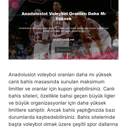
Anadoluslot voleybol oranları daha mı yüksek
canlı bahis masasında sunulan maksimum
limitler ve oranlar için kupon girebilirsiniz. Canlı
bahis siteleri, özellikle bahsi geçen büyük ligler
ve büyük organizasyonlar için daha yüksek
limitlere sahiptir. Ancak bahis yaptığınızda bazı
durumlarda kaybedebilirsiniz. Bahis sitelerinde
başta voleybol olmak üzere çeşitli spor dallarına