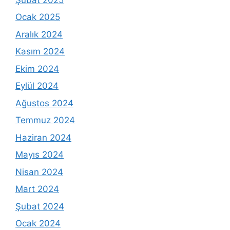
Ocak 2025
Aralık 2024
Kasım 2024
Ekim 2024
Eylül 2024
Ağustos 2024
Temmuz 2024
Haziran 2024
Mayıs 2024
Nisan 2024
Mart 2024
Şubat 2024
Ocak 2024