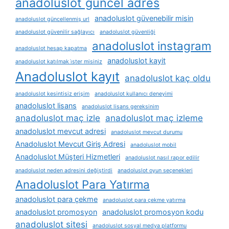
anadoluslot güncel adres
anadoluslot güvenebilir misin
anadoluslot güncellenmiş url
anadoluslot güvenilir sağlayıcı
anadoluslot güvenliği
anadoluslot instagram
anadoluslot hesap kapatma
anadoluslot kayit
anadoluslot katılmak i̇ster misiniz
Anadoluslot kayıt
anadoluslot kaç oldu
anadoluslot kesintisiz erişim
anadoluslot kullanıcı deneyimi
anadoluslot lisans
anadoluslot lisans gereksinim
anadoluslot maç izle
anadoluslot maç izleme
anadoluslot mevcut adresi
anadoluslot mevcut durumu
Anadoluslot Mevcut Giriş Adresi
anadoluslot mobil
Anadoluslot Müşteri Hizmetleri
anadoluslot nasıl rapor edilir
anadoluslot neden adresini değiştirdi
anadoluslot oyun seçenekleri
Anadoluslot Para Yatırma
anadoluslot para çekme
anadoluslot para çekme yatırma
anadoluslot promosyon
anadoluslot promosyon kodu
anadoluslot sitesi
anadoluslot sosyal medya platformu