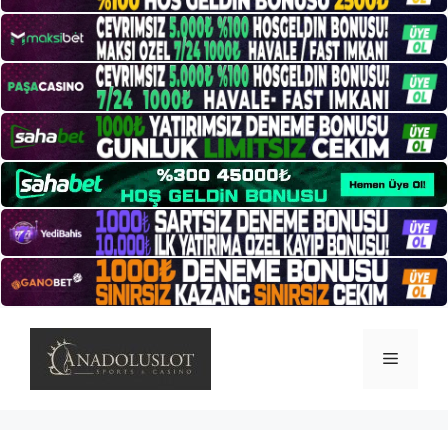
İçeriğe
atla
Menü