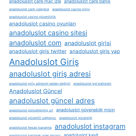
anadoluslot canli maç izle
anadoluslot canlı bahis
anadoluslot canlı voleybol
anadoluslot casino girişi
anadoluslot casino güvenilirlik
anadoluslot casino oyunları
anadoluslot casino sitesi
anadoluslot com
anadoluslot girisi
anadoluslot giris twitter
anadoluslot giris yap
Anadoluslot Giriş
anadoluslot giriş adresi
anadoluslot giriş adresim neden değişti
anadoluslot gol bahisleri
Anadoluslot Güncel
anadoluslot güncel adres
anadoluslot güvenebilir misin
anadoluslot güncellenmiş url
anadoluslot güvenilir sağlayıcı
anadoluslot güvenliği
anadoluslot instagram
anadoluslot hesap kapatma
anadoluslot kayit
anadoluslot katılmak i̇ster misiniz