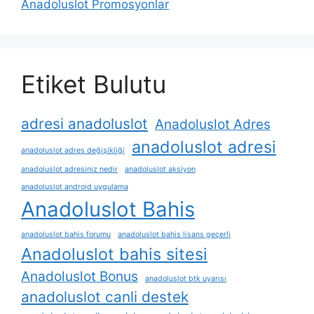
Anadoluslot Promosyonlar
Etiket Bulutu
adresi anadoluslot
Anadoluslot Adres
anadoluslot adresi
anadoluslot adres değişikliği
anadoluslot adresiniz nedir
anadoluslot aksiyon
anadoluslot android uygulama
Anadoluslot Bahis
anadoluslot bahis forumu
anadoluslot bahis lisans geçerli
Anadoluslot bahis sitesi
Anadoluslot Bonus
anadoluslot btk uyarısı
anadoluslot canli destek