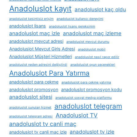
Anadoluslot kayıt
anadoluslot kaç oldu
anadoluslot kesintisiz erişim
anadoluslot kullanıcı deneyimi
anadoluslot lisans
anadoluslot lisans gereksinim
anadoluslot maç izle
anadoluslot maç izleme
anadoluslot mevcut adresi
anadoluslot mevcut durumu
Anadoluslot Mevcut Giriş Adresi
anadoluslot mobil
Anadoluslot Müşteri Hizmetleri
anadoluslot nasıl rapor edilir
anadoluslot neden adresini değiştirdi
anadoluslot oyun seçenekleri
Anadoluslot Para Yatırma
anadoluslot para çekme
anadoluslot para çekme yatırma
anadoluslot promosyon
anadoluslot promosyon kodu
anadoluslot sitesi
anadoluslot sosyal medya platformu
anadoluslot telegram
anadoluslot sunulan hizmet
Anadoluslot TV
anadoluslot telegram adresi
anadoluslot tv canli maç
anadoluslot tv izle
anadoluslot tv canli maç izle