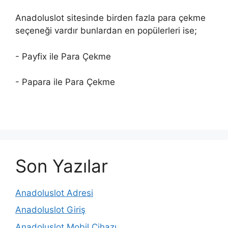
Anadoluslot sitesinde birden fazla para çekme
seçeneği vardır bunlardan en popülerleri ise;
- Payfix ile Para Çekme
- Papara ile Para Çekme
Son Yazılar
Anadoluslot Adresi
Anadoluslot Giriş
Anadoluslot Mobil Cihazı