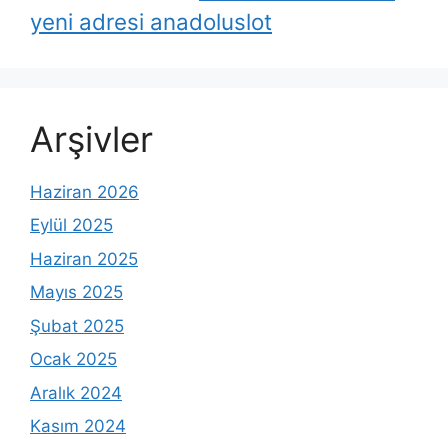
yeni adresi anadoluslot
Arşivler
Haziran 2026
Eylül 2025
Haziran 2025
Mayıs 2025
Şubat 2025
Ocak 2025
Aralık 2024
Kasım 2024