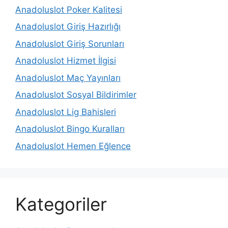
Anadoluslot Poker Kalitesi
Anadoluslot Giriş Hazırlığı
Anadoluslot Giriş Sorunları
Anadoluslot Hizmet İlgisi
Anadoluslot Maç Yayınları
Anadoluslot Sosyal Bildirimler
Anadoluslot Lig Bahisleri
Anadoluslot Bingo Kuralları
Anadoluslot Hemen Eğlence
Kategoriler