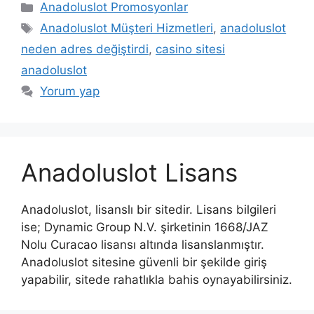
Kategoriler
Anadoluslot Promosyonlar
Etiketler
Anadoluslot Müşteri Hizmetleri
,
anadoluslot
neden adres değiştirdi
,
casino sitesi
anadoluslot
Yorum yap
Anadoluslot Lisans
Anadoluslot, lisanslı bir sitedir. Lisans bilgileri
ise; Dynamic Group N.V. şirketinin 1668/JAZ
Nolu Curacao lisansı altında lisanslanmıştır.
Anadoluslot sitesine güvenli bir şekilde giriş
yapabilir, sitede rahatlıkla bahis oynayabilirsiniz.