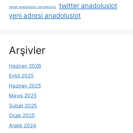
twitter anadoluslot
neden anadoluslot seçmelisiniz
yeni adresi anadoluslot
Arşivler
Haziran 2026
Eylül 2025
Haziran 2025
Mayıs 2025
Şubat 2025
Ocak 2025
Aralık 2024