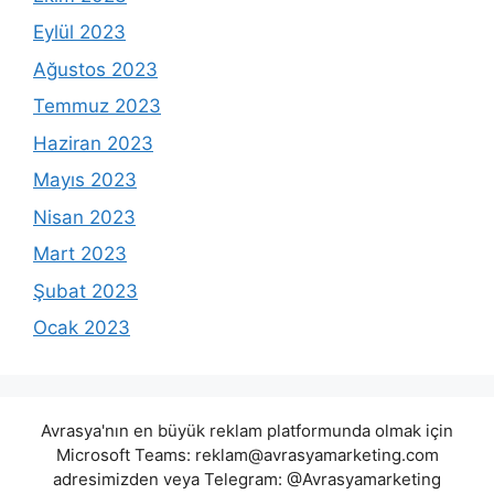
Eylül 2023
Ağustos 2023
Temmuz 2023
Haziran 2023
Mayıs 2023
Nisan 2023
Mart 2023
Şubat 2023
Ocak 2023
Avrasya'nın en büyük reklam platformunda olmak için
Microsoft Teams:
reklam@avrasyamarketing.com
adresimizden veya Telegram: @Avrasyamarketing