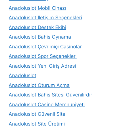
Anadoluslot Mobil Cihazı
Anadoluslot İletişim Seçenekleri
Anadoluslot Destek Ekibi
Anadoluslot Bahis Oynama
Anadoluslot Çevrimiçi Casinolar
Anadoluslot Spor Seçenekleri
Anadoluslot Yeni Giriş Adresi
Anadoluslot
Anadoluslot Oturum Açma
Anadoluslot Bahis Sitesi Güvenilirdir
Anadoluslot Casino Memnuniyeti
Anadoluslot Güvenli Site
Anadoluslot Site Üretimi