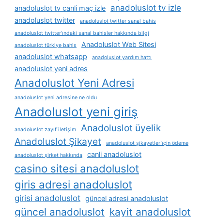
anadoluslot tv izle
anadoluslot tv canli maç izle
anadoluslot twitter
anadoluslot twitter sanal bahis
anadoluslot twitter’ındaki sanal bahisler hakkında bilgi
Anadoluslot Web Sitesi
anadoluslot türkiye bahis
anadoluslot whatsapp
anadoluslot yardım hattı
anadoluslot yeni adres
Anadoluslot Yeni Adresi
anadoluslot yeni adresine ne oldu
Anadoluslot yeni giriş
Anadoluslot üyelik
anadoluslot zayıf i̇letişim
Anadoluslot Şikayet
anadoluslot şikayetler i̇çin ödeme
canli anadoluslot
anadoluslot şirket hakkında
casino sitesi anadoluslot
giris adresi anadoluslot
girisi anadoluslot
güncel adresi anadoluslot
güncel anadoluslot
kayit anadoluslot