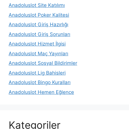
Anadoluslot Site Katılımı
Anadoluslot Poker Kalitesi
Anadoluslot Giriş Hazırlığı
Anadoluslot Giriş Sorunları
Anadoluslot Hizmet İlgisi
Anadoluslot Maç Yayınları
Anadoluslot Sosyal Bildirimler
Anadoluslot Lig Bahisleri
Anadoluslot Bingo Kuralları
Anadoluslot Hemen Eğlence
Kategoriler