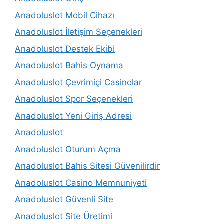
Anadoluslot Mobil Cihazı
Anadoluslot İletişim Seçenekleri
Anadoluslot Destek Ekibi
Anadoluslot Bahis Oynama
Anadoluslot Çevrimiçi Casinolar
Anadoluslot Spor Seçenekleri
Anadoluslot Yeni Giriş Adresi
Anadoluslot
Anadoluslot Oturum Açma
Anadoluslot Bahis Sitesi Güvenilirdir
Anadoluslot Casino Memnuniyeti
Anadoluslot Güvenli Site
Anadoluslot Site Üretimi