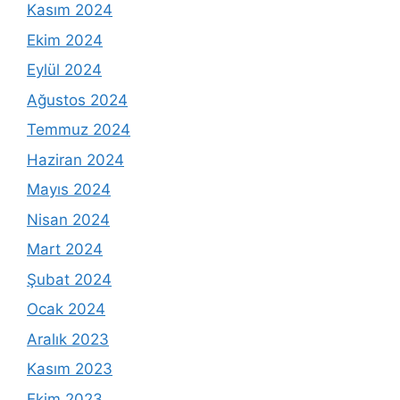
Kasım 2024
Ekim 2024
Eylül 2024
Ağustos 2024
Temmuz 2024
Haziran 2024
Mayıs 2024
Nisan 2024
Mart 2024
Şubat 2024
Ocak 2024
Aralık 2023
Kasım 2023
Ekim 2023