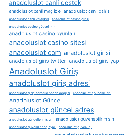
anadoluslot canli destek
anadoluslot canli maç izle
anadoluslot canlı bahis
anadoluslot canlı voleybol
anadoluslot casino girişi
anadoluslot casino güvenilirlik
anadoluslot casino oyunları
anadoluslot casino sitesi
anadoluslot com
anadoluslot girisi
anadoluslot giris twitter
anadoluslot giris yap
Anadoluslot Giriş
anadoluslot giriş adresi
anadoluslot giriş adresim neden değişti
anadoluslot gol bahisleri
Anadoluslot Güncel
anadoluslot güncel adres
anadoluslot güvenebilir misin
anadoluslot güncellenmiş url
anadoluslot güvenilir sağlayıcı
anadoluslot güvenliği