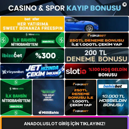
×
ANADOLUSLOT GİRİŞ İÇİN TIKLAYINIZ!