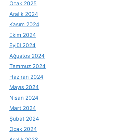
Ocak 2025
Aralık 2024
Kasım 2024
Ekim 2024
Eylül 2024
Ağustos 2024
Temmuz 2024
Haziran 2024
Mayıs 2024
Nisan 2024
Mart 2024
Şubat 2024
Ocak 2024
Aralık 2023