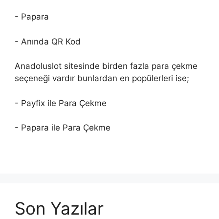
- Papara
- Anında QR Kod
Anadoluslot sitesinde birden fazla para çekme
seçeneği vardır bunlardan en popülerleri ise;
- Payfix ile Para Çekme
- Papara ile Para Çekme
Son Yazılar