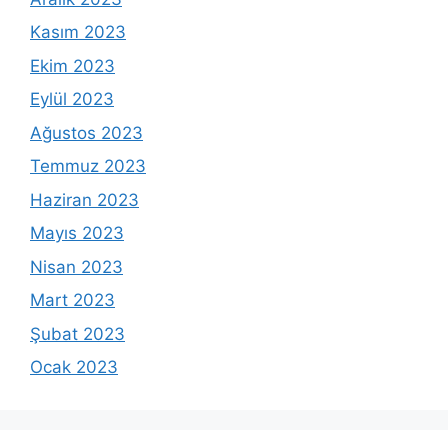
Kasım 2023
Ekim 2023
Eylül 2023
Ağustos 2023
Temmuz 2023
Haziran 2023
Mayıs 2023
Nisan 2023
Mart 2023
Şubat 2023
Ocak 2023