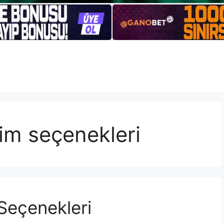
işim seçenekleri
 Seçenekleri