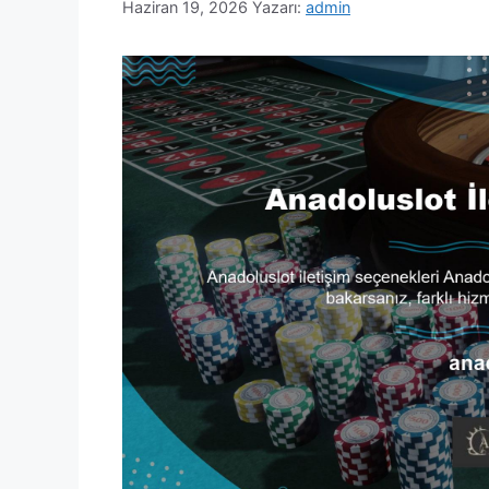
Haziran 19, 2026
Yazarı:
admin