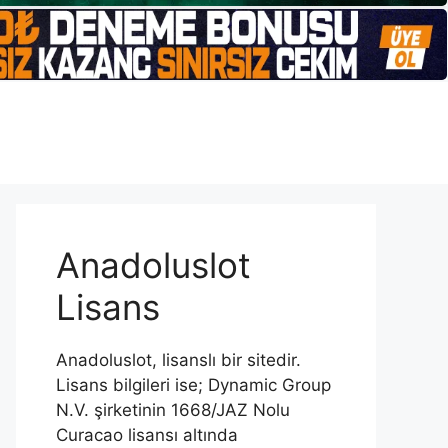
Anadoluslot
Lisans
Anadoluslot, lisanslı bir sitedir.
Lisans bilgileri ise; Dynamic Group
N.V. şirketinin 1668/JAZ Nolu
Curacao lisansı altında