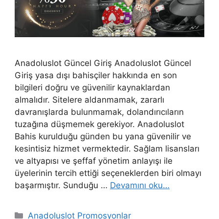
Anadoluslot Güncel Giriş Anadoluslot Güncel
Giriş yasa dışı bahisçiler hakkında en son
bilgileri doğru ve güvenilir kaynaklardan
almalıdır. Sitelere aldanmamak, zararlı
davranışlarda bulunmamak, dolandırıcıların
tuzağına düşmemek gerekiyor. Anadoluslot
Bahis kurulduğu günden bu yana güvenilir ve
kesintisiz hizmet vermektedir. Sağlam lisansları
ve altyapısı ve şeffaf yönetim anlayışı ile
üyelerinin tercih ettiği seçeneklerden biri olmayı
başarmıştır. Sunduğu …
Devamını oku…
Kategoriler
Anadoluslot Promosyonlar