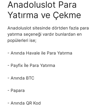
Anadoluslot Para
Yatırma ve Çekme
Anadoluslot sitesinde dörtden fazla para
yatırma seçeneği vardır bunlardan en
popülerleri ise;
- Anında Havale ile Para Yatırma
- Payfix İle Para Yatırma
- Anında BTC
- Papara
- Anında QR Kod