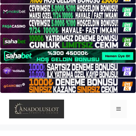
İçeriğe
atla
Menü