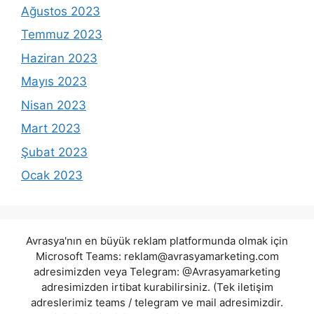
Ağustos 2023
Temmuz 2023
Haziran 2023
Mayıs 2023
Nisan 2023
Mart 2023
Şubat 2023
Ocak 2023
Avrasya'nın en büyük reklam platformunda olmak için
Microsoft Teams:
reklam@avrasyamarketing.com
adresimizden veya Telegram: @Avrasyamarketing
adresimizden irtibat kurabilirsiniz. (Tek iletişim
adreslerimiz teams / telegram ve mail adresimizdir.