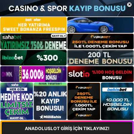
×
ANADOLUSLOT GİRİŞ İÇİN TIKLAYINIZ!