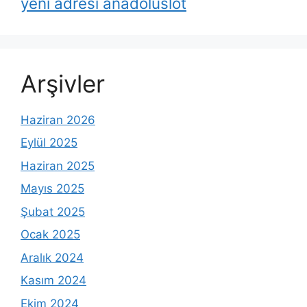
yeni adresi anadoluslot
Arşivler
Haziran 2026
Eylül 2025
Haziran 2025
Mayıs 2025
Şubat 2025
Ocak 2025
Aralık 2024
Kasım 2024
Ekim 2024