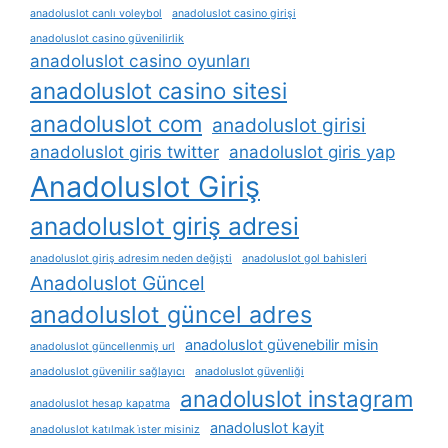
anadoluslot canlı voleybol
anadoluslot casino girişi
anadoluslot casino güvenilirlik
anadoluslot casino oyunları
anadoluslot casino sitesi
anadoluslot com
anadoluslot girisi
anadoluslot giris twitter
anadoluslot giris yap
Anadoluslot Giriş
anadoluslot giriş adresi
anadoluslot giriş adresim neden değişti
anadoluslot gol bahisleri
Anadoluslot Güncel
anadoluslot güncel adres
anadoluslot güvenebilir misin
anadoluslot güncellenmiş url
anadoluslot güvenilir sağlayıcı
anadoluslot güvenliği
anadoluslot instagram
anadoluslot hesap kapatma
anadoluslot kayit
anadoluslot katılmak i̇ster misiniz