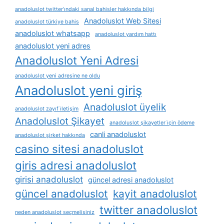
anadoluslot twitter’ındaki sanal bahisler hakkında bilgi
Anadoluslot Web Sitesi
anadoluslot türkiye bahis
anadoluslot whatsapp
anadoluslot yardım hattı
anadoluslot yeni adres
Anadoluslot Yeni Adresi
anadoluslot yeni adresine ne oldu
Anadoluslot yeni giriş
Anadoluslot üyelik
anadoluslot zayıf i̇letişim
Anadoluslot Şikayet
anadoluslot şikayetler i̇çin ödeme
canli anadoluslot
anadoluslot şirket hakkında
casino sitesi anadoluslot
giris adresi anadoluslot
girisi anadoluslot
güncel adresi anadoluslot
güncel anadoluslot
kayit anadoluslot
twitter anadoluslot
neden anadoluslot seçmelisiniz