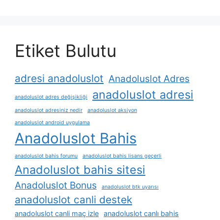
Etiket Bulutu
adresi anadoluslot
Anadoluslot Adres
anadoluslot adresi
anadoluslot adres değişikliği
anadoluslot adresiniz nedir
anadoluslot aksiyon
anadoluslot android uygulama
Anadoluslot Bahis
anadoluslot bahis forumu
anadoluslot bahis lisans geçerli
Anadoluslot bahis sitesi
Anadoluslot Bonus
anadoluslot btk uyarısı
anadoluslot canli destek
anadoluslot canli maç izle
anadoluslot canlı bahis