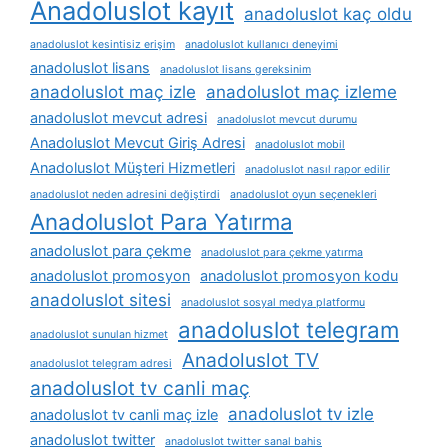
Anadoluslot kayıt
anadoluslot kaç oldu
anadoluslot kesintisiz erişim
anadoluslot kullanıcı deneyimi
anadoluslot lisans
anadoluslot lisans gereksinim
anadoluslot maç izle
anadoluslot maç izleme
anadoluslot mevcut adresi
anadoluslot mevcut durumu
Anadoluslot Mevcut Giriş Adresi
anadoluslot mobil
Anadoluslot Müşteri Hizmetleri
anadoluslot nasıl rapor edilir
anadoluslot neden adresini değiştirdi
anadoluslot oyun seçenekleri
Anadoluslot Para Yatırma
anadoluslot para çekme
anadoluslot para çekme yatırma
anadoluslot promosyon
anadoluslot promosyon kodu
anadoluslot sitesi
anadoluslot sosyal medya platformu
anadoluslot telegram
anadoluslot sunulan hizmet
Anadoluslot TV
anadoluslot telegram adresi
anadoluslot tv canli maç
anadoluslot tv izle
anadoluslot tv canli maç izle
anadoluslot twitter
anadoluslot twitter sanal bahis