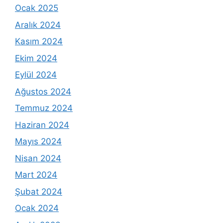
Ocak 2025
Aralık 2024
Kasım 2024
Ekim 2024
Eylül 2024
Ağustos 2024
Temmuz 2024
Haziran 2024
Mayıs 2024
Nisan 2024
Mart 2024
Şubat 2024
Ocak 2024