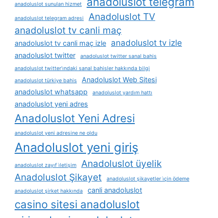
anadoluslot telegram
anadoluslot sunulan hizmet
Anadoluslot TV
anadoluslot telegram adresi
anadoluslot tv canli maç
anadoluslot tv izle
anadoluslot tv canli maç izle
anadoluslot twitter
anadoluslot twitter sanal bahis
anadoluslot twitter’ındaki sanal bahisler hakkında bilgi
Anadoluslot Web Sitesi
anadoluslot türkiye bahis
anadoluslot whatsapp
anadoluslot yardım hattı
anadoluslot yeni adres
Anadoluslot Yeni Adresi
anadoluslot yeni adresine ne oldu
Anadoluslot yeni giriş
Anadoluslot üyelik
anadoluslot zayıf i̇letişim
Anadoluslot Şikayet
anadoluslot şikayetler i̇çin ödeme
canli anadoluslot
anadoluslot şirket hakkında
casino sitesi anadoluslot