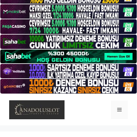
İçeriğe
atla
Menü