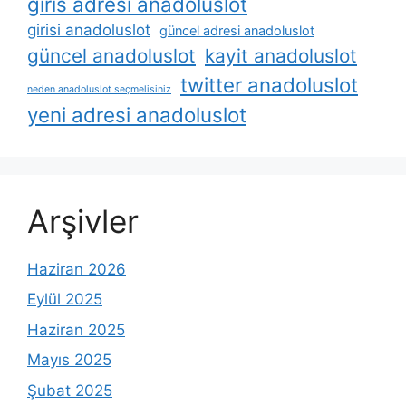
giris adresi anadoluslot
girisi anadoluslot
güncel adresi anadoluslot
güncel anadoluslot
kayit anadoluslot
twitter anadoluslot
neden anadoluslot seçmelisiniz
yeni adresi anadoluslot
Arşivler
Haziran 2026
Eylül 2025
Haziran 2025
Mayıs 2025
Şubat 2025