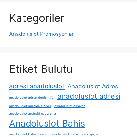
Kategoriler
Anadoluslot Promosyonlar
Etiket Bulutu
adresi anadoluslot
Anadoluslot Adres
anadoluslot adresi
anadoluslot adres değişikliği
anadoluslot adresiniz nedir
anadoluslot aksiyon
anadoluslot android uygulama
Anadoluslot Bahis
anadoluslot bahis forumu
anadoluslot bahis lisans geçerli