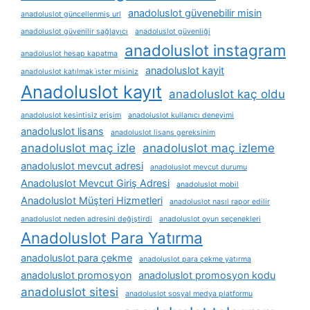
anadoluslot güvenebilir misin
anadoluslot güncellenmiş url
anadoluslot güvenilir sağlayıcı
anadoluslot güvenliği
anadoluslot instagram
anadoluslot hesap kapatma
anadoluslot kayit
anadoluslot katılmak i̇ster misiniz
Anadoluslot kayıt
anadoluslot kaç oldu
anadoluslot kesintisiz erişim
anadoluslot kullanıcı deneyimi
anadoluslot lisans
anadoluslot lisans gereksinim
anadoluslot maç izle
anadoluslot maç izleme
anadoluslot mevcut adresi
anadoluslot mevcut durumu
Anadoluslot Mevcut Giriş Adresi
anadoluslot mobil
Anadoluslot Müşteri Hizmetleri
anadoluslot nasıl rapor edilir
anadoluslot neden adresini değiştirdi
anadoluslot oyun seçenekleri
Anadoluslot Para Yatırma
anadoluslot para çekme
anadoluslot para çekme yatırma
anadoluslot promosyon
anadoluslot promosyon kodu
anadoluslot sitesi
anadoluslot sosyal medya platformu