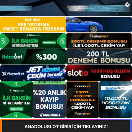
×
ANADOLUSLOT GİRİŞ İÇİN TIKLAYINIZ!