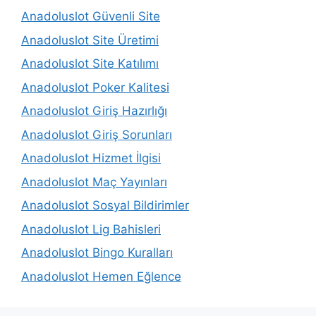
Anadoluslot Güvenli Site
Anadoluslot Site Üretimi
Anadoluslot Site Katılımı
Anadoluslot Poker Kalitesi
Anadoluslot Giriş Hazırlığı
Anadoluslot Giriş Sorunları
Anadoluslot Hizmet İlgisi
Anadoluslot Maç Yayınları
Anadoluslot Sosyal Bildirimler
Anadoluslot Lig Bahisleri
Anadoluslot Bingo Kuralları
Anadoluslot Hemen Eğlence