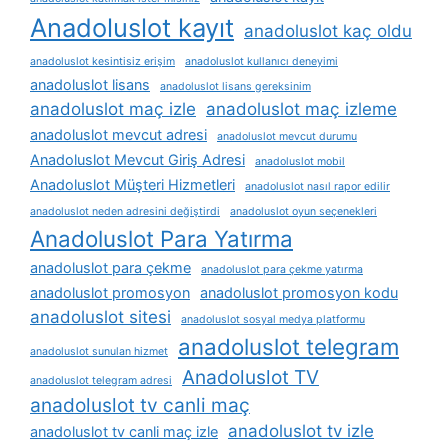
Anadoluslot kayıt
anadoluslot kaç oldu
anadoluslot kesintisiz erişim
anadoluslot kullanıcı deneyimi
anadoluslot lisans
anadoluslot lisans gereksinim
anadoluslot maç izle
anadoluslot maç izleme
anadoluslot mevcut adresi
anadoluslot mevcut durumu
Anadoluslot Mevcut Giriş Adresi
anadoluslot mobil
Anadoluslot Müşteri Hizmetleri
anadoluslot nasıl rapor edilir
anadoluslot neden adresini değiştirdi
anadoluslot oyun seçenekleri
Anadoluslot Para Yatırma
anadoluslot para çekme
anadoluslot para çekme yatırma
anadoluslot promosyon
anadoluslot promosyon kodu
anadoluslot sitesi
anadoluslot sosyal medya platformu
anadoluslot telegram
anadoluslot sunulan hizmet
Anadoluslot TV
anadoluslot telegram adresi
anadoluslot tv canli maç
anadoluslot tv izle
anadoluslot tv canli maç izle