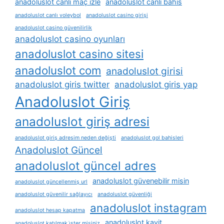
anadoluslot canli maç izle
anadoluslot canlı bahis
anadoluslot canlı voleybol
anadoluslot casino girişi
anadoluslot casino güvenilirlik
anadoluslot casino oyunları
anadoluslot casino sitesi
anadoluslot com
anadoluslot girisi
anadoluslot giris twitter
anadoluslot giris yap
Anadoluslot Giriş
anadoluslot giriş adresi
anadoluslot giriş adresim neden değişti
anadoluslot gol bahisleri
Anadoluslot Güncel
anadoluslot güncel adres
anadoluslot güvenebilir misin
anadoluslot güncellenmiş url
anadoluslot güvenilir sağlayıcı
anadoluslot güvenliği
anadoluslot instagram
anadoluslot hesap kapatma
anadoluslot kayit
anadoluslot katılmak i̇ster misiniz