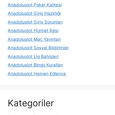
Anadoluslot Poker Kalitesi
Anadoluslot Giriş Hazırlığı
Anadoluslot Giriş Sorunları
Anadoluslot Hizmet İlgisi
Anadoluslot Maç Yayınları
Anadoluslot Sosyal Bildirimler
Anadoluslot Lig Bahisleri
Anadoluslot Bingo Kuralları
Anadoluslot Hemen Eğlence
Kategoriler