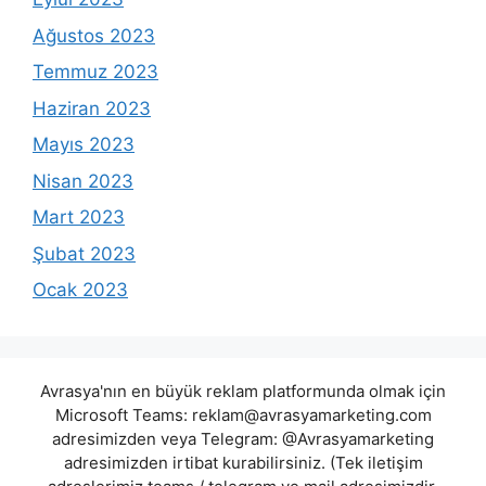
Ağustos 2023
Temmuz 2023
Haziran 2023
Mayıs 2023
Nisan 2023
Mart 2023
Şubat 2023
Ocak 2023
Avrasya'nın en büyük reklam platformunda olmak için
Microsoft Teams:
reklam@avrasyamarketing.com
adresimizden veya Telegram: @Avrasyamarketing
adresimizden irtibat kurabilirsiniz. (Tek iletişim