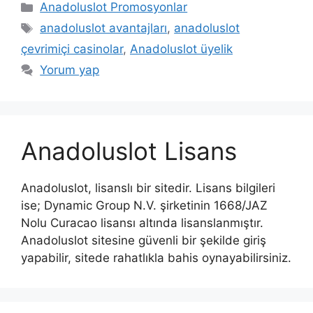
Kategoriler
Anadoluslot Promosyonlar
Etiketler
anadoluslot avantajları
,
anadoluslot
çevrimiçi casinolar
,
Anadoluslot üyelik
Yorum yap
Anadoluslot Lisans
Anadoluslot, lisanslı bir sitedir. Lisans bilgileri
ise; Dynamic Group N.V. şirketinin 1668/JAZ
Nolu Curacao lisansı altında lisanslanmıştır.
Anadoluslot sitesine güvenli bir şekilde giriş
yapabilir, sitede rahatlıkla bahis oynayabilirsiniz.