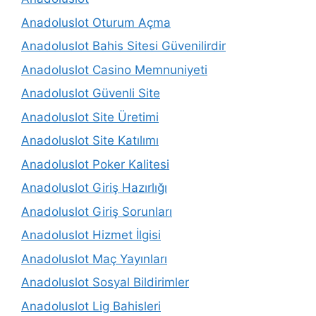
Anadoluslot Oturum Açma
Anadoluslot Bahis Sitesi Güvenilirdir
Anadoluslot Casino Memnuniyeti
Anadoluslot Güvenli Site
Anadoluslot Site Üretimi
Anadoluslot Site Katılımı
Anadoluslot Poker Kalitesi
Anadoluslot Giriş Hazırlığı
Anadoluslot Giriş Sorunları
Anadoluslot Hizmet İlgisi
Anadoluslot Maç Yayınları
Anadoluslot Sosyal Bildirimler
Anadoluslot Lig Bahisleri