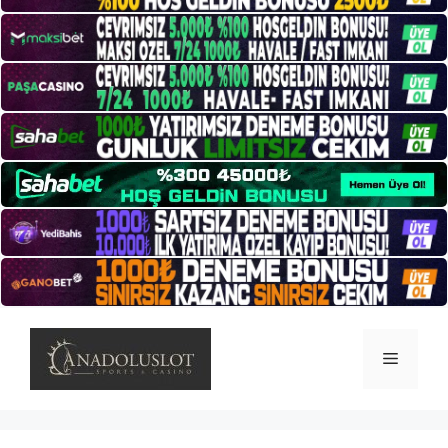
İçeriğe
atla
Menü