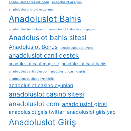
anadoluslot adresiniz nedir
anadoluslot aksiyon
anadoluslot android uygulama
Anadoluslot Bahis
anadoluslot bahis forumu
anadoluslot bahis lisans geçerli
Anadoluslot bahis sitesi
Anadoluslot Bonus
anadoluslot btk uyarısı
anadoluslot canli destek
anadoluslot canli maç izle
anadoluslot canlı bahis
anadoluslot canlı voleybol
anadoluslot casino girişi
anadoluslot casino güvenilirlik
anadoluslot casino oyunları
anadoluslot casino sitesi
anadoluslot com
anadoluslot girisi
anadoluslot giris twitter
anadoluslot giris yap
Anadoluslot Giriş