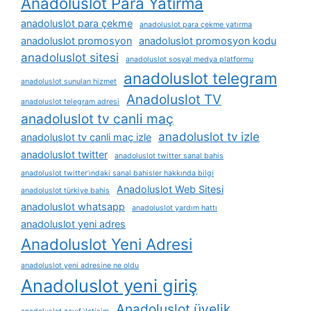
Anadoluslot Para Yatırma
anadoluslot para çekme
anadoluslot para çekme yatırma
anadoluslot promosyon
anadoluslot promosyon kodu
anadoluslot sitesi
anadoluslot sosyal medya platformu
anadoluslot telegram
anadoluslot sunulan hizmet
Anadoluslot TV
anadoluslot telegram adresi
anadoluslot tv canli maç
anadoluslot tv izle
anadoluslot tv canli maç izle
anadoluslot twitter
anadoluslot twitter sanal bahis
anadoluslot twitter’ındaki sanal bahisler hakkında bilgi
Anadoluslot Web Sitesi
anadoluslot türkiye bahis
anadoluslot whatsapp
anadoluslot yardım hattı
anadoluslot yeni adres
Anadoluslot Yeni Adresi
anadoluslot yeni adresine ne oldu
Anadoluslot yeni giriş
Anadoluslot üyelik