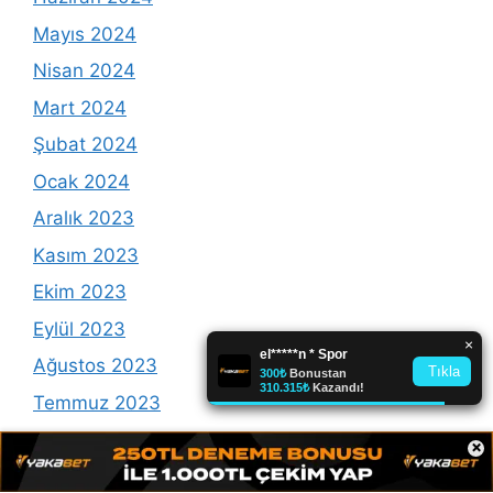
Mayıs 2024
Nisan 2024
Mart 2024
Şubat 2024
Ocak 2024
Aralık 2023
Kasım 2023
Ekim 2023
Eylül 2023
Ağustos 2023
Temmuz 2023
Haziran 2023
×
Mayıs 2023