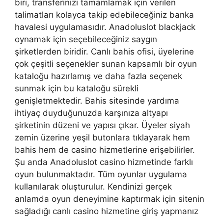
biri, transferinizi tamamlamak için verilen
talimatları kolayca takip edebileceğiniz banka
havalesi uygulamasıdır. Anadoluslot blackjack
oynamak için seçebileceğiniz saygın
şirketlerden biridir. Canlı bahis ofisi, üyelerine
çok çeşitli seçenekler sunan kapsamlı bir oyun
kataloğu hazırlamış ve daha fazla seçenek
sunmak için bu kataloğu sürekli
genişletmektedir. Bahis sitesinde yardıma
ihtiyaç duyduğunuzda karşınıza altyapı
şirketinin düzeni ve yapısı çıkar. Üyeler siyah
zemin üzerine yeşil butonlara tıklayarak hem
bahis hem de casino hizmetlerine erişebilirler.
Şu anda Anadoluslot casino hizmetinde farklı
oyun bulunmaktadır. Tüm oyunlar uygulama
kullanılarak oluşturulur. Kendinizi gerçek
anlamda oyun deneyimine kaptırmak için sitenin
sağladığı canlı casino hizmetine giriş yapmanız