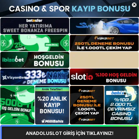
×
ANADOLUSLOT GİRİŞ İÇİN TIKLAYINIZ!