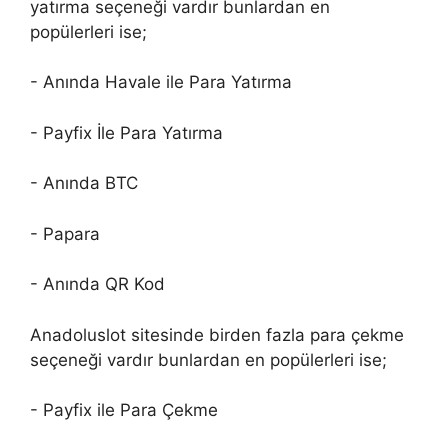
yatırma seçeneği vardır bunlardan en
popülerleri ise;
- Anında Havale ile Para Yatırma
- Payfix İle Para Yatırma
- Anında BTC
- Papara
- Anında QR Kod
Anadoluslot sitesinde birden fazla para çekme
seçeneği vardır bunlardan en popülerleri ise;
- Payfix ile Para Çekme