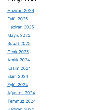
Haziran 2026
Eylül 2025
Haziran 2025
Mayıs 2025
Şubat 2025
Ocak 2025
Aralık 2024
Kasım 2024
Ekim 2024
Eylül 2024
Ağustos 2024
Temmuz 2024
Haziran 2024