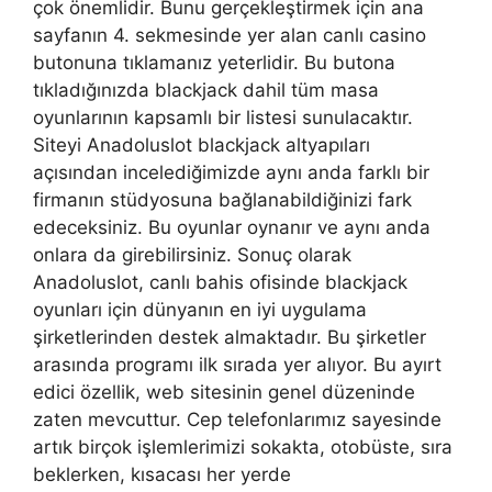
çok önemlidir. Bunu gerçekleştirmek için ana
sayfanın 4. sekmesinde yer alan canlı casino
butonuna tıklamanız yeterlidir. Bu butona
tıkladığınızda blackjack dahil tüm masa
oyunlarının kapsamlı bir listesi sunulacaktır.
Siteyi Anadoluslot blackjack altyapıları
açısından incelediğimizde aynı anda farklı bir
firmanın stüdyosuna bağlanabildiğinizi fark
edeceksiniz. Bu oyunlar oynanır ve aynı anda
onlara da girebilirsiniz. Sonuç olarak
Anadoluslot, canlı bahis ofisinde blackjack
oyunları için dünyanın en iyi uygulama
şirketlerinden destek almaktadır. Bu şirketler
arasında programı ilk sırada yer alıyor. Bu ayırt
edici özellik, web sitesinin genel düzeninde
zaten mevcuttur. Cep telefonlarımız sayesinde
artık birçok işlemlerimizi sokakta, otobüste, sıra
beklerken, kısacası her yerde