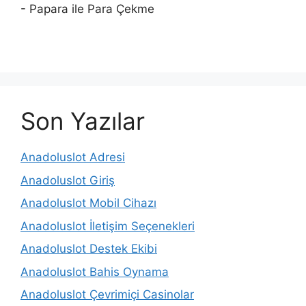
- Papara ile Para Çekme
Son Yazılar
Anadoluslot Adresi
Anadoluslot Giriş
Anadoluslot Mobil Cihazı
Anadoluslot İletişim Seçenekleri
Anadoluslot Destek Ekibi
Anadoluslot Bahis Oynama
Anadoluslot Çevrimiçi Casinolar