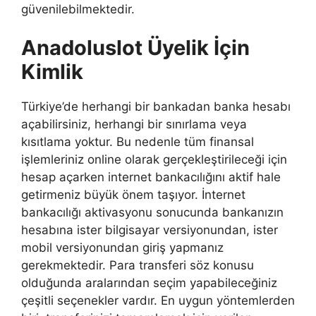
güvenilebilmektedir.
Anadoluslot Üyelik İçin
Kimlik
Türkiye’de herhangi bir bankadan banka hesabı
açabilirsiniz, herhangi bir sınırlama veya
kısıtlama yoktur. Bu nedenle tüm finansal
işlemleriniz online olarak gerçekleştirileceği için
hesap açarken internet bankacılığını aktif hale
getirmeniz büyük önem taşıyor. İnternet
bankacılığı aktivasyonu sonucunda bankanızın
hesabına ister bilgisayar versiyonundan, ister
mobil versiyonundan giriş yapmanız
gerekmektedir. Para transferi söz konusu
olduğunda aralarından seçim yapabileceğiniz
çeşitli seçenekler vardır. En uygun yöntemlerden