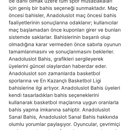
de dahil olmak üzere tüm spor müsabakaları
için geniş bir bahis seçeneği sunmaktadır. Maç
öncesi bahisler, Anadoluslot maç öncesi bahis
faaliyetlerinin sonuçlarına odaklanır; kullanıcılar
maç başlamadan önce kuponları girer ve bunları
sistemde saklarlar. Bahislerinin başarılı olup
olmadığına karar vermeden önce sabırla oyunun
tamamlanmasını ve sonuçlanmasını beklerler.
Anadoluslot Bahis, grafikleri sergileyerek
üyelerini güncel olaylardan haberdar eder.
Anadoluslot son zamanlarda basketbol
sporlarına ve En Kazançlı Basketbol Ligi
bahislerine ilgi artıyor. Anadoluslot Bahis üyeleri
kendi tasarladıkları bahis seçeneklerini
kullanarak basketbol maçlarına uygun oranlarla
bahis yapma imkanına sahiptir. Anadoluslot
Sanal Bahis, Anadoluslot Sanal Bahis hakkında
olumlu yorumlar paylaşıyor. Oyuncular, çevrimiçi