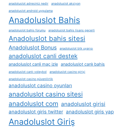
anadoluslot adresiniz nedir
anadoluslot aksiyon
anadoluslot android uygulama
Anadoluslot Bahis
anadoluslot bahis forumu
anadoluslot bahis lisans geçerli
Anadoluslot bahis sitesi
Anadoluslot Bonus
anadoluslot btk uyarısı
anadoluslot canli destek
anadoluslot canli maç izle
anadoluslot canlı bahis
anadoluslot canlı voleybol
anadoluslot casino girişi
anadoluslot casino güvenilirlik
anadoluslot casino oyunları
anadoluslot casino sitesi
anadoluslot com
anadoluslot girisi
anadoluslot giris twitter
anadoluslot giris yap
Anadoluslot Giriş