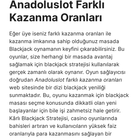
Anadoluslot Farklı
Kazanma Oranları
Eğer üye iseniz farklı kazanma oranları ile
kazanma imkanına sahip olduğunuz masada
Blackjack oynamanın keyfini çıkarabilirsiniz. Bu
oyunlar, size herhangi bir masada avantaj
sağlamak için blackjack stratejisi kullanılarak
gerçek zamanlı olarak oynanır. Oyun sağlayıcısı
doğrudan
Anadoluslot farklı kazanma oranları
web sitesinde bir dizi blackjack yeniliği
sunmaktadır. Bu, oyunu kazanmak için blackjack
masası seçme konusunda dikkatli olan yeni
başlayanlar için bile işi zahmetsiz hale getirir.
Kârlı Blackjack Stratejisi, casino oyunlarında
bahisleri artıran ve kullanıcıların yüksek faiz
oranlarıyla para kazanmasını sağlayan bir