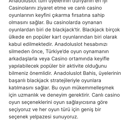
Anadoluslot tüm üyelerinin dünyanın en iyi
Casinolarını ziyaret etme ve canlı casino
oyunlarının keyfini çıkarma fırsatına sahip
olmasını sağlar. Bu casinolarda oynanan
oyunlardan biri de blackjack’tir. Blackjack birçok
ülkede en popüler kart oyunlarından biri olarak
kabul edilmektedir. Anadoluslot hesabınızı
silmeden önce, Türkiye’de oyun oynamanın
arkadaşlarla veya Casino ortamında keyifle
yapılabilecek popüler bir aktivite olduğunu
bilmeniz önemlidir. Anadoluslot Bahis, üyelerinin
başarılı blackjack stratejileriyle oyunlara
katılmasını sağlar. Bu oyun mükemmelleşmek
için uzmanlık ve deneyim gerektirir. Canlı casino
oyun seçeneklerini oyun sağlayıcısına göre
seçiyoruz ve her oyun türü için geniş bir
seçenek yelpazesi sunuyoruz.