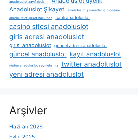
Anadoluslot üyelik
anadoluslot zayıf i̇letişim
Anadoluslot Şikayet
anadoluslot şikayetler i̇çin ödeme
canli anadoluslot
anadoluslot şirket hakkında
casino sitesi anadoluslot
giris adresi anadoluslot
girisi anadoluslot
güncel adresi anadoluslot
güncel anadoluslot
kayit anadoluslot
twitter anadoluslot
neden anadoluslot seçmelisiniz
yeni adresi anadoluslot
Arşivler
Haziran 2026
Eylül 2025