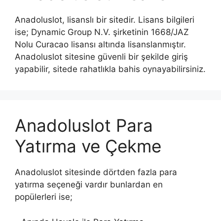
Anadoluslot, lisanslı bir sitedir. Lisans bilgileri
ise; Dynamic Group N.V. şirketinin 1668/JAZ
Nolu Curacao lisansı altında lisanslanmıştır.
Anadoluslot sitesine güvenli bir şekilde giriş
yapabilir, sitede rahatlıkla bahis oynayabilirsiniz.
Anadoluslot Para
Yatırma ve Çekme
Anadoluslot sitesinde dörtden fazla para
yatırma seçeneği vardır bunlardan en
popülerleri ise;