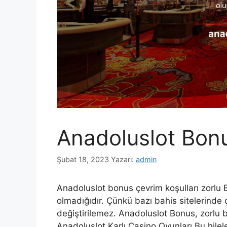
Anadoluslot Bonu
Şubat 18, 2023
Yazarı:
admin
Anadoluslot bonus çevrim koşulları zorlu B
olmadığıdır. Çünkü bazı bahis sitelerinde ç
değiştirilemez. Anadoluslot Bonus, zorlu b
Anadoluslot Karlı Casino Oyunları Bu hile