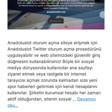
Anadoluslot oturum açma siteye erişmek için
Anadoluslot Twitter oturum açma prosedürünü
uygulayabilir ve web sitemizdeki güvenilir giriş
düğmesini kullanabilirsiniz! Böyle bir sosyal
medya dünyasında kullanıcılar ana sayfayı
ziyaret etmek veya rastgele bir internet
tarayıcısı açmak zorunda kalmadan size yeni
spor haberleri getirmek için kendi hesaplarını
kullanırlar. Şirketin kurumsal hesabı her zaman
aktif olduğundan, sitenin sosyal …
Devamını
oku…