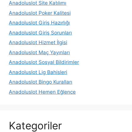
Anadoluslot Site Katılımı
Anadoluslot Poker Kalitesi
Anadoluslot Giriş Hazırlığı
Anadoluslot Giriş Sorunları
Anadoluslot Hizmet İlgisi
Anadoluslot Maç Yayınları
Anadoluslot Sosyal Bildirimler
Anadoluslot Lig Bahisleri
Anadoluslot Bingo Kuralları
Anadoluslot Hemen Eğlence
Kategoriler