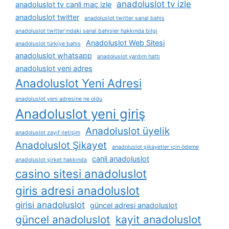
anadoluslot tv izle
anadoluslot tv canli maç izle
anadoluslot twitter
anadoluslot twitter sanal bahis
anadoluslot twitter’ındaki sanal bahisler hakkında bilgi
Anadoluslot Web Sitesi
anadoluslot türkiye bahis
anadoluslot whatsapp
anadoluslot yardım hattı
anadoluslot yeni adres
Anadoluslot Yeni Adresi
anadoluslot yeni adresine ne oldu
Anadoluslot yeni giriş
Anadoluslot üyelik
anadoluslot zayıf i̇letişim
Anadoluslot Şikayet
anadoluslot şikayetler i̇çin ödeme
canli anadoluslot
anadoluslot şirket hakkında
casino sitesi anadoluslot
giris adresi anadoluslot
girisi anadoluslot
güncel adresi anadoluslot
güncel anadoluslot
kayit anadoluslot