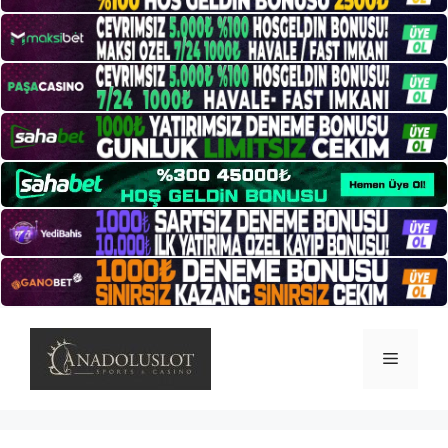
İçeriğe
atla
Menü