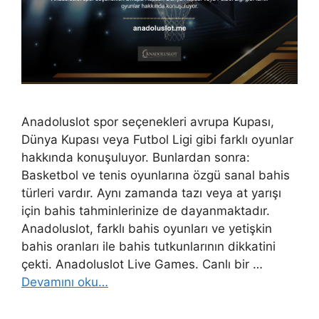
Anadoluslot spor seçenekleri avrupa Kupası,
Dünya Kupası veya Futbol Ligi gibi farklı oyunlar
hakkında konuşuluyor. Bunlardan sonra:
Basketbol ve tenis oyunlarına özgü sanal bahis
türleri vardır. Aynı zamanda tazı veya at yarışı
için bahis tahminlerinize de dayanmaktadır.
Anadoluslot, farklı bahis oyunları ve yetişkin
bahis oranları ile bahis tutkunlarının dikkatini
çekti. Anadoluslot Live Games. Canlı bir …
Devamını oku…