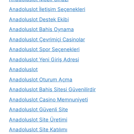
Anadoluslot İletişim Seçenekleri
Anadoluslot Destek Ekibi
Anadoluslot Bahis Oynama
Anadoluslot Çevrimiçi Casinolar
Anadoluslot Spor Seçenekleri
Anadoluslot Yeni Giriş Adresi
Anadoluslot
Anadoluslot Oturum Açma
Anadoluslot Bahis Sitesi Güvenilirdir
Anadoluslot Casino Memnuniyeti
Anadoluslot Güvenli Site
Anadoluslot Site Üretimi
Anadoluslot Site Katılımı