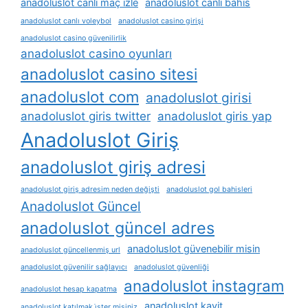
anadoluslot canli maç izle
anadoluslot canlı bahis
anadoluslot canlı voleybol
anadoluslot casino girişi
anadoluslot casino güvenilirlik
anadoluslot casino oyunları
anadoluslot casino sitesi
anadoluslot com
anadoluslot girisi
anadoluslot giris twitter
anadoluslot giris yap
Anadoluslot Giriş
anadoluslot giriş adresi
anadoluslot giriş adresim neden değişti
anadoluslot gol bahisleri
Anadoluslot Güncel
anadoluslot güncel adres
anadoluslot güvenebilir misin
anadoluslot güncellenmiş url
anadoluslot güvenilir sağlayıcı
anadoluslot güvenliği
anadoluslot instagram
anadoluslot hesap kapatma
anadoluslot kayit
anadoluslot katılmak i̇ster misiniz