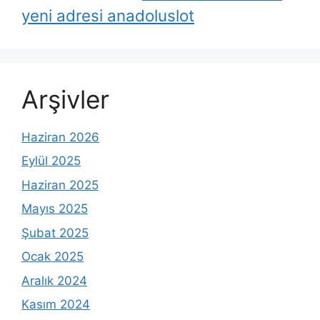
yeni adresi anadoluslot
Arşivler
Haziran 2026
Eylül 2025
Haziran 2025
Mayıs 2025
Şubat 2025
Ocak 2025
Aralık 2024
Kasım 2024