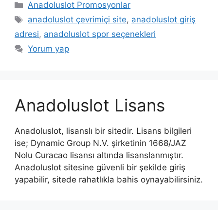
Kategoriler
Anadoluslot Promosyonlar
Etiketler
anadoluslot çevrimiçi site
,
anadoluslot giriş
adresi
,
anadoluslot spor seçenekleri
Yorum yap
Anadoluslot Lisans
Anadoluslot, lisanslı bir sitedir. Lisans bilgileri
ise; Dynamic Group N.V. şirketinin 1668/JAZ
Nolu Curacao lisansı altında lisanslanmıştır.
Anadoluslot sitesine güvenli bir şekilde giriş
yapabilir, sitede rahatlıkla bahis oynayabilirsiniz.