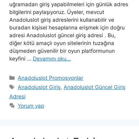
uğramadan giriş yapabilmeleri için günlük adres
bilgilerini paylaşıyoruz. Üyeler, mevcut
Anadoluslot giriş adreslerini kullanabilir ve
buradan kişisel hesaplarına erişmek için doğru
adresi Anadoluslot güncel giriş adresi . Bu,
diğer kötü amaçlı oyun sitelerinin tuzağına
düşmeden güvenilir bir oyun platformunun
keyfini …
Devamını oku…
Kategoriler
Anadoluslot Promosyonlar
Etiketler
Anadoluslot Giriş
,
Anadoluslot Güncel Giriş
Adresi
Yorum yap