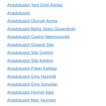
Anadoluslot Yeni Giriş Adresi
Anadoluslot
Anadoluslot Oturum Açma
Anadoluslot Bahis Sitesi Güvenilirdir
Anadoluslot Casino Memnuniyeti
Anadoluslot Güvenli Site
Anadoluslot Site Üretimi
Anadoluslot Site Katılımı
Anadoluslot Poker Kalitesi
Anadoluslot Giriş Hazırlığı
Anadoluslot Giriş Sorunları
Anadoluslot Hizmet İlgisi
Anadoluslot Maç Yayınları