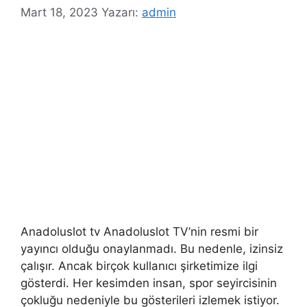
Mart 18, 2023
Yazarı:
admin
Anadoluslot tv Anadoluslot TV’nin resmi bir
yayıncı olduğu onaylanmadı. Bu nedenle, izinsiz
çalışır. Ancak birçok kullanıcı şirketimize ilgi
gösterdi. Her kesimden insan, spor seyircisinin
çokluğu nedeniyle bu gösterileri izlemek istiyor.