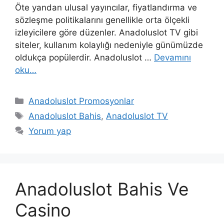
Öte yandan ulusal yayıncılar, fiyatlandırma ve
sözleşme politikalarını genellikle orta ölçekli
izleyicilere göre düzenler. Anadoluslot TV gibi
siteler, kullanım kolaylığı nedeniyle günümüzde
oldukça popülerdir. Anadoluslot …
Devamını
oku…
Kategoriler
Anadoluslot Promosyonlar
Etiketler
Anadoluslot Bahis
,
Anadoluslot TV
Yorum yap
Anadoluslot Bahis Ve
Casino