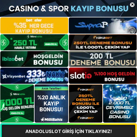
×
ANADOLUSLOT GİRİŞ İÇİN TIKLAYINIZ!