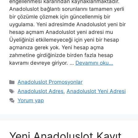
engellenmesi kararından kaynaklanmaktadır.
Anadoluslot bağlantı sorunlarını tamamen yerli
bir çözümle çözmek için güncellenmiş bir
uygulama. Yeni adresimde Anadoluslot yeni bir
hesap açmam Anadoluslot yeni adresi mu
Üyeliğinizi etkilemeyeceği için yeni bir hesap
açmanıza gerek yok. Yeni hesap açma
zahmetine girdiğinizde birden fazla hesap
kavramı devreye giriyor. …
Devamını oku…
Kategoriler
Anadoluslot Promosyonlar
Etiketler
Anadoluslot Adres
,
Anadoluslot Yeni Adresi
Yorum yap
Yeni Anadoluslot Kayıt