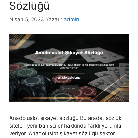
Sözlüğü
Nisan 5, 2023
Yazarı:
admin
Anadoluslot şikayet sözlüğü Bu arada, sözlük
siteleri yeni bahisçiler hakkında farklı yorumlar
veriyor. Anadoluslot şikayet sözlüğü sektör